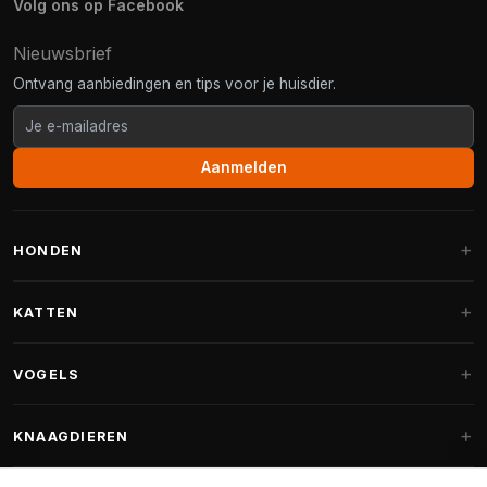
Volg ons op Facebook
Nieuwsbrief
Ontvang aanbiedingen en tips voor je huisdier.
Aanmelden
HONDEN
Hondenmanden
KATTEN
Hondenkussens
Krabpalen
VOGELS
Fantail hondenmanden
Krabpaal grote katten
Hondenvoer
Parkieten
KNAAGDIEREN
Krabpalen voor Maine Coon
Hondensnoepjes & Snacks
Vogelvoer binnenvogels
Krabpaal onderdelen