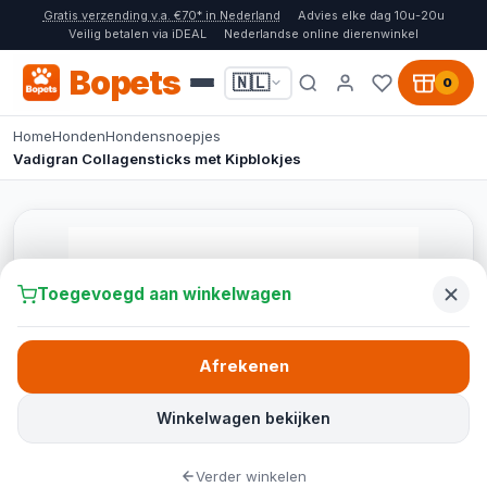
Gratis verzending v.a. €70* in Nederland
Advies elke dag 10u-20u
Veilig betalen via iDEAL
Nederlandse online dierenwinkel
Bopets
🇳🇱
0
Home
Honden
Hondensnoepjes
Vadigran Collagensticks met Kipblokjes
Toegevoegd aan winkelwagen
Afrekenen
Winkelwagen bekijken
Verder winkelen