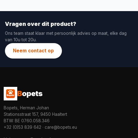
Vragen over dit product?
Ons team staat klaar met persoonlijk advies op maat, elke dag
van 10u tot 20u.
Neem contact op
B
opets
Bopets, Herman Johan
Stationsstraat 157, 9450 Haaltert
BTW: BE 0760.058.346
+32 (0)53 839 642
·
care@bopets.eu