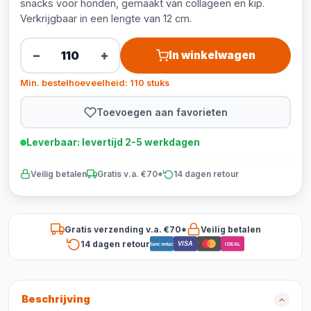
snacks voor honden, gemaakt van collageen en kip.
Verkrijgbaar in een lengte van 12 cm.
−
+
In winkelwagen
Min. bestelhoeveelheid: 110 stuks
Toevoegen aan favorieten
Leverbaar: levertijd 2-5 werkdagen
Veilig betalen
Gratis v.a. €70*
14 dagen retour
Gratis verzending v.a. €70*
Veilig betalen
14 dagen retour
VISA
Bancontact
iDEAL
Beschrijving