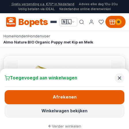
Gratis verzending v.a. €70* in Nederland
Advies elke dag 10u-20u
Veilig betalen via iDEAL
Nederlandse online dierenwinkel
Bopets
🇳🇱
0
Home
Honden
Hondenvoer
Almo Nature BIO Organic Puppy met Kip en Melk
Toegevoegd aan winkelwagen
Afrekenen
Winkelwagen bekijken
Verder winkelen