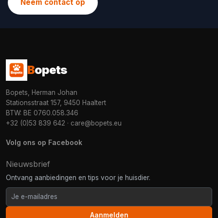
Neem contact op
B
opets
Bopets, Herman Johan
Stationsstraat 157, 9450 Haaltert
BTW: BE 0760.058.346
+32 (0)53 839 642
·
care@bopets.eu
Volg ons op Facebook
Nieuwsbrief
Ontvang aanbiedingen en tips voor je huisdier.
Aanmelden