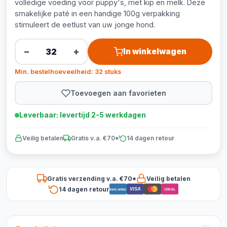
volledige voeding voor puppy's, met kip en melk. Deze
smakelijke paté in een handige 100g verpakking
stimuleert de eetlust van uw jonge hond.
−
+
In winkelwagen
Min. bestelhoeveelheid: 32 stuks
Toevoegen aan favorieten
Leverbaar: levertijd 2-5 werkdagen
Veilig betalen
Gratis v.a. €70*
14 dagen retour
Gratis verzending v.a. €70*
Veilig betalen
14 dagen retour
VISA
Bancontact
iDEAL