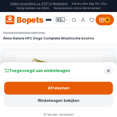
Gratis verzending v.a. €70* in Nederland
Advies elke dag 10u-20u
Veilig betalen via iDEAL
Nederlandse online dierenwinkel
Bopets
🇳🇱
0
Home
Honden
Hondenvoer
Almo Nature HFC Dogs Complete Atlantische koolvis
Toegevoegd aan winkelwagen
Afrekenen
Winkelwagen bekijken
Verder winkelen