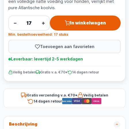
een volledige natte voeding voor honden, verrijkt met
pure Atlantische koolvis.
−
+
In winkelwagen
Min. bestelhoeveelheid: 17 stuks
Toevoegen aan favorieten
Leverbaar: levertijd 2-5 werkdagen
Veilig betalen
Gratis v.a. €70*
14 dagen retour
Gratis verzending v.a. €70*
Veilig betalen
14 dagen retour
VISA
Bancontact
iDEAL
Beschrijving