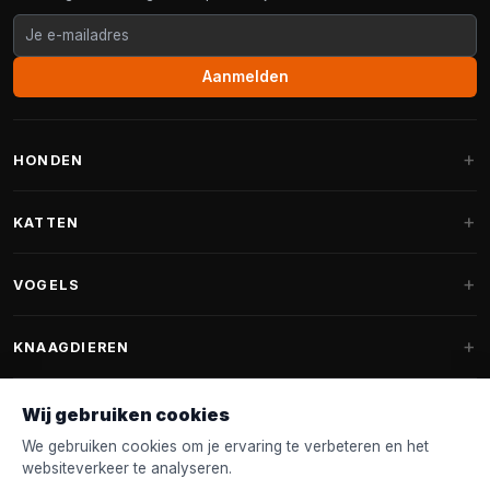
Aanmelden
HONDEN
Hondenmanden
KATTEN
Hondenkussens
Krabpalen
VOGELS
Fantail hondenmanden
Krabpaal grote katten
Hondenvoer
Parkieten
KNAAGDIEREN
Krabpalen voor Maine Coon
Hondensnoepjes & Snacks
Vogelvoer binnenvogels
Krabpaal onderdelen
Konijnenvoer
Wij gebruiken cookies
Hondenspeelgoed
Voederhuisjes
FANTAIL
Krabtonnen
Knaagdierenvoer
We gebruiken cookies om je ervaring te verbeteren en het
Halsband & Lijn
Nestkastjes & Nesting
websiteverkeer te analyseren.
Kattenmanden
Accessoires
Fantail hondenmanden