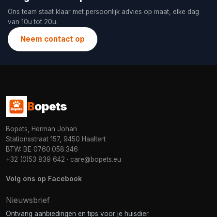
Ons team staat klaar met persoonlijk advies op maat, elke dag
van 10u tot 20u.
Neem contact op
B
opets
Bopets, Herman Johan
Stationsstraat 157, 9450 Haaltert
BTW: BE 0760.058.346
+32 (0)53 839 642
·
care@bopets.eu
Volg ons op Facebook
Nieuwsbrief
Ontvang aanbiedingen en tips voor je huisdier.