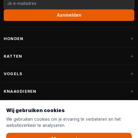
Aanmelden
HONDEN
Hondenmanden
KATTEN
Hondenkussens
Krabpalen
VOGELS
Fantail hondenmanden
Krabpaal grote katten
Hondenvoer
Parkieten
KNAAGDIEREN
Krabpalen voor Maine Coon
Hondensnoepjes & Snacks
Vogelvoer binnenvogels
Krabpaal onderdelen
Konijnenvoer
Wij gebruiken cookies
Hondenspeelgoed
Voederhuisjes
FANTAIL
Krabtonnen
Knaagdierenvoer
We gebruiken cookies om je ervaring te verbeteren en het
Halsband & Lijn
Nestkastjes & Nesting
websiteverkeer te analyseren.
Kattenmanden
Accessoires
Fantail hondenmanden
KLANTENSERVICE
Shampoo & Verzorging
Tuinvogelvoer