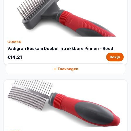
COMBS
Vadigran Roskam Dubbel Intrekkbare Pinnen - Rood
€14,21
Bekijk
Toevoegen