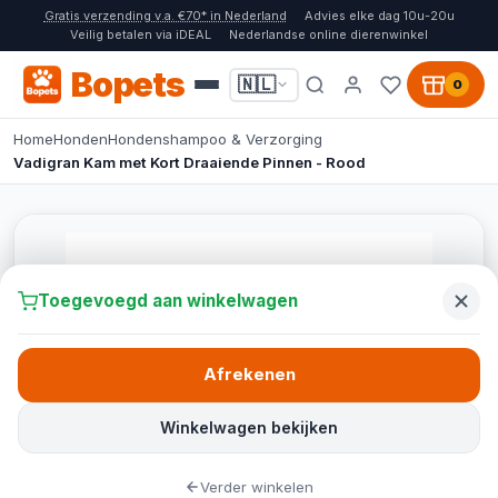
Gratis verzending v.a. €70* in Nederland
Advies elke dag 10u-20u
Veilig betalen via iDEAL
Nederlandse online dierenwinkel
Bopets
🇳🇱
0
Home
Honden
Hondenshampoo & Verzorging
Vadigran Kam met Kort Draaiende Pinnen - Rood
Toegevoegd aan winkelwagen
Afrekenen
Winkelwagen bekijken
Verder winkelen