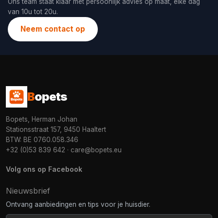
Ons team staat klaar met persoonlijk advies op maat, elke dag
van 10u tot 20u.
Neem contact op
B
opets
Bopets, Herman Johan
Stationsstraat 157, 9450 Haaltert
BTW: BE 0760.058.346
+32 (0)53 839 642
·
care@bopets.eu
Volg ons op Facebook
Nieuwsbrief
Ontvang aanbiedingen en tips voor je huisdier.