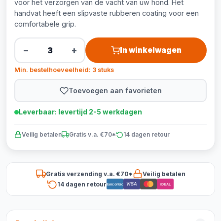
voor het verzorgen van de vacht van uw hond. Het
handvat heeft een slipvaste rubberen coating voor een
comfortabele grip.
−
+
In winkelwagen
Min. bestelhoeveelheid: 3 stuks
Toevoegen aan favorieten
Leverbaar: levertijd 2-5 werkdagen
Veilig betalen
Gratis v.a. €70*
14 dagen retour
Gratis verzending v.a. €70*
Veilig betalen
14 dagen retour
VISA
Bancontact
iDEAL