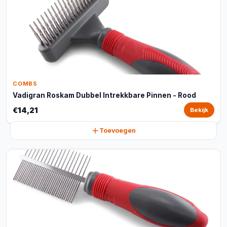
COMBS
Vadigran Roskam Dubbel Intrekkbare Pinnen - Rood
€14,21
Bekijk
Toevoegen