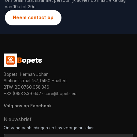
Ons team staat klaar met persoonlijk advies op maat, elke dag
van 10u tot 20u.
Neem contact op
B
opets
Bopets, Herman Johan
Stationsstraat 157, 9450 Haaltert
BTW: BE 0760.058.346
+32 (0)53 839 642
·
care@bopets.eu
Volg ons op Facebook
Nieuwsbrief
Ontvang aanbiedingen en tips voor je huisdier.