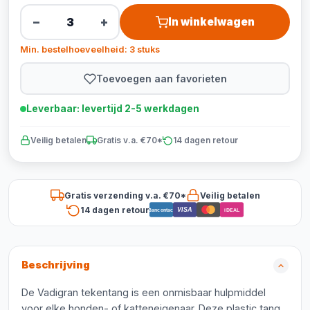
−
+
In winkelwagen
Min. bestelhoeveelheid: 3 stuks
Toevoegen aan favorieten
Leverbaar: levertijd 2-5 werkdagen
Veilig betalen
Gratis v.a. €70*
14 dagen retour
Gratis verzending v.a. €70*
Veilig betalen
14 dagen retour
VISA
Bancontact
iDEAL
Beschrijving
De Vadigran tekentang is een onmisbaar hulpmiddel
voor elke honden- of katteneigenaar. Deze plastic tang