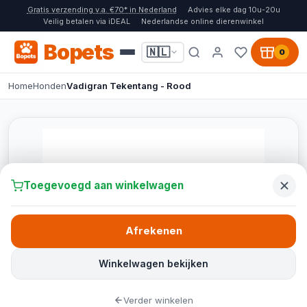
Gratis verzending v.a. €70* in Nederland
Advies elke dag 10u-20u
Veilig betalen via iDEAL
Nederlandse online dierenwinkel
Bopets
🇳🇱
0
Home
Honden
Vadigran Tekentang - Rood
Toegevoegd aan winkelwagen
Afrekenen
Winkelwagen bekijken
Verder winkelen