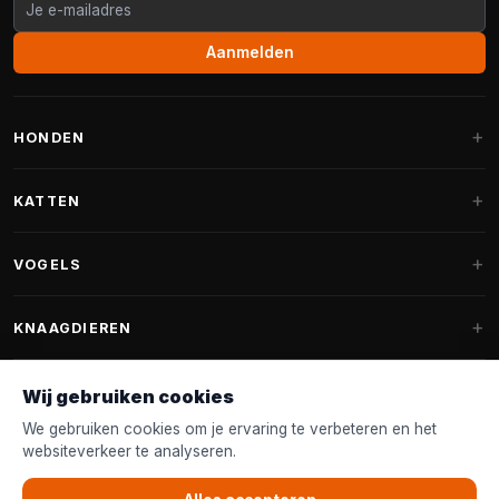
Aanmelden
HONDEN
Hondenmanden
KATTEN
Hondenkussens
Krabpalen
VOGELS
Fantail hondenmanden
Krabpaal grote katten
Hondenvoer
Parkieten
KNAAGDIEREN
Krabpalen voor Maine Coon
Hondensnoepjes & Snacks
Vogelvoer binnenvogels
Krabpaal onderdelen
Konijnenvoer
Wij gebruiken cookies
Hondenspeelgoed
Voederhuisjes
FANTAIL
Krabtonnen
Knaagdierenvoer
We gebruiken cookies om je ervaring te verbeteren en het
Halsband & Lijn
Nestkastjes & Nesting
websiteverkeer te analyseren.
Kattenmanden
Accessoires
Fantail hondenmanden
KLANTENSERVICE
Shampoo & Verzorging
Tuinvogelvoer