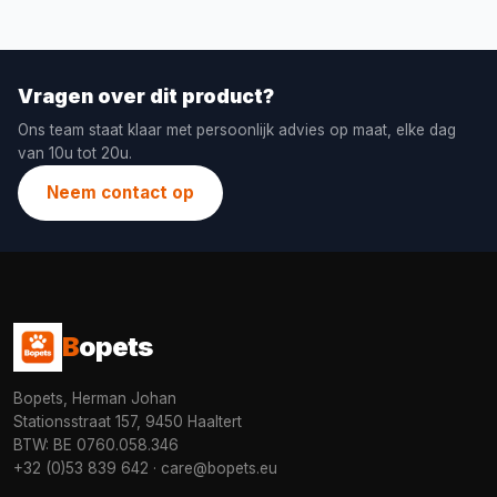
Vragen over dit product?
Ons team staat klaar met persoonlijk advies op maat, elke dag
van 10u tot 20u.
Neem contact op
B
opets
Bopets, Herman Johan
Stationsstraat 157, 9450 Haaltert
BTW: BE 0760.058.346
+32 (0)53 839 642
·
care@bopets.eu