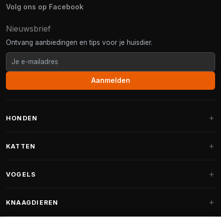
Volg ons op Facebook
Nieuwsbrief
Ontvang aanbiedingen en tips voor je huisdier.
Aanmelden
HONDEN
Hondenmanden
KATTEN
Hondenkussens
Krabpalen
VOGELS
Fantail hondenmanden
Krabpaal grote katten
Hondenvoer
Parkieten
KNAAGDIEREN
Krabpalen voor Maine Coon
Hondensnoepjes & Snacks
Vogelvoer binnenvogels