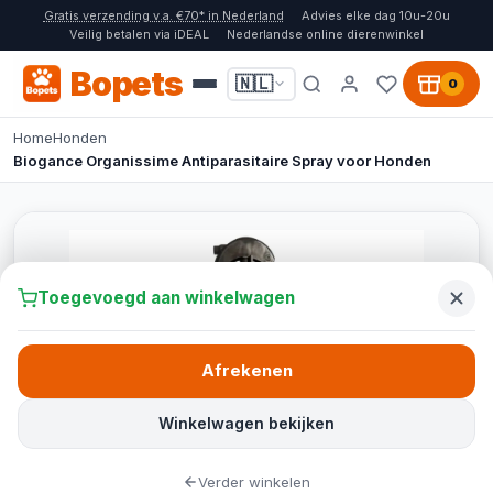
Gratis verzending v.a. €70* in Nederland
Advies elke dag 10u-20u
Veilig betalen via iDEAL
Nederlandse online dierenwinkel
Bopets
🇳🇱
0
Home
Honden
Biogance Organissime Antiparasitaire Spray voor Honden
Toegevoegd aan winkelwagen
Afrekenen
Winkelwagen bekijken
Verder winkelen