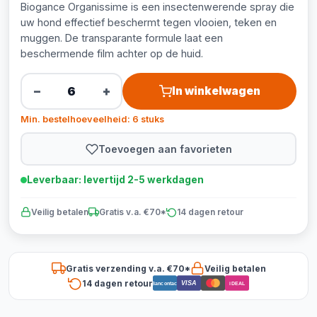
Biogance Organissime is een insectenwerende spray die
uw hond effectief beschermt tegen vlooien, teken en
muggen. De transparante formule laat een
beschermende film achter op de huid.
−
+
In winkelwagen
Min. bestelhoeveelheid: 6 stuks
Toevoegen aan favorieten
Leverbaar: levertijd 2-5 werkdagen
Veilig betalen
Gratis v.a. €70*
14 dagen retour
Gratis verzending v.a. €70*
Veilig betalen
14 dagen retour
VISA
Bancontact
iDEAL