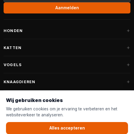
Aanmelden
HONDEN
Hondenmanden
KATTEN
Hondenkussens
Krabpalen
VOGELS
Fantail hondenmanden
Krabpaal grote katten
Hondenvoer
Parkieten
KNAAGDIEREN
Krabpalen voor Maine Coon
Hondensnoepjes & Snacks
Vogelvoer binnenvogels
Krabpaal onderdelen
Konijnenvoer
Wij gebruiken cookies
Hondenspeelgoed
Voederhuisjes
FANTAIL
Krabtonnen
Knaagdierenvoer
We gebruiken cookies om je ervaring te verbeteren en het
Halsband & Lijn
Nestkastjes & Nesting
websiteverkeer te analyseren.
Kattenmanden
Accessoires
Fantail hondenmanden
KLANTENSERVICE
Shampoo & Verzorging
Tuinvogelvoer
Kattenspeelgoed
Alles accepteren
Fantail hondenkussens