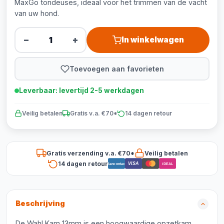
MaxGo tondeuses, ideaal voor het trimmen van de vacht
van uw hond.
−
+
In winkelwagen
Toevoegen aan favorieten
Leverbaar: levertijd 2-5 werkdagen
Veilig betalen
Gratis v.a. €70*
14 dagen retour
Gratis verzending v.a. €70*
Veilig betalen
14 dagen retour
VISA
Bancontact
iDEAL
Beschrijving
De Wahl Kam 13mm is een hoogwaardige opzetkam,