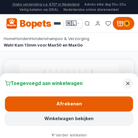
Gratis verzending v.a. €70* in Nederland
Advies elke dag 10u-20u
Veilig betalen via iDEAL
Nederlandse online dierenwinkel
Bopets
🇳🇱
0
Home
Honden
Hondenshampoo & Verzorging
Wahl Kam 13mm voor Max50 en MaxGo
Toegevoegd aan winkelwagen
Afrekenen
Winkelwagen bekijken
Verder winkelen