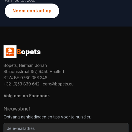
van 10u tot 20u.
Neem contact op
B
opets
Bopets, Herman Johan
Stationsstraat 157, 9450 Haaltert
BTW: BE 0760.058.346
+32 (0)53 839 642
·
care@bopets.eu
Volg ons op Facebook
Nieuwsbrief
Ontvang aanbiedingen en tips voor je huisdier.