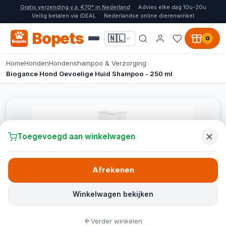
Gratis verzending v.a. €70* in Nederland
Advies elke dag 10u-20u
Veilig betalen via iDEAL
Nederlandse online dierenwinkel
Bopets
🇳🇱
0
Home
Honden
Hondenshampoo & Verzorging
Biogance Hond Gevoelige Huid Shampoo - 250 ml
Toegevoegd aan winkelwagen
Afrekenen
Winkelwagen bekijken
Verder winkelen