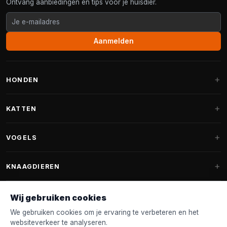
Ontvang aanbiedingen en tips voor je huisdier.
Aanmelden
HONDEN
Hondenmanden
KATTEN
Hondenkussens
Krabpalen
VOGELS
Fantail hondenmanden
Krabpaal grote katten
Hondenvoer
Parkieten
KNAAGDIEREN
Krabpalen voor Maine Coon
Hondensnoepjes & Snacks
Vogelvoer binnenvogels
Krabpaal onderdelen
Konijnenvoer
Wij gebruiken cookies
Hondenspeelgoed
Voederhuisjes
FANTAIL
Krabtonnen
Knaagdierenvoer
We gebruiken cookies om je ervaring te verbeteren en het
Halsband & Lijn
Nestkastjes & Nesting
websiteverkeer te analyseren.
Kattenmanden