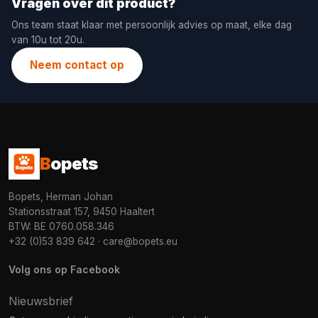
Vragen over dit product?
Ons team staat klaar met persoonlijk advies op maat, elke dag
van 10u tot 20u.
Neem contact op
B
opets
Bopets, Herman Johan
Stationsstraat 157, 9450 Haaltert
BTW: BE 0760.058.346
+32 (0)53 839 642
·
care@bopets.eu
Volg ons op Facebook
Nieuwsbrief