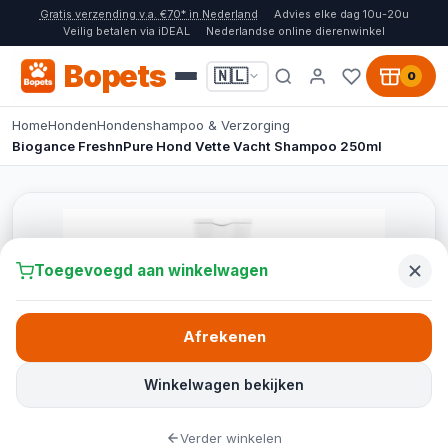
Gratis verzending v.a. €70* in Nederland
Advies elke dag 10u-20u
Veilig betalen via iDEAL
Nederlandse online dierenwinkel
Bopets
🇳🇱
0
Home
Honden
Hondenshampoo & Verzorging
Biogance FreshnPure Hond Vette Vacht Shampoo 250ml
Toegevoegd aan winkelwagen
Afrekenen
Winkelwagen bekijken
Verder winkelen