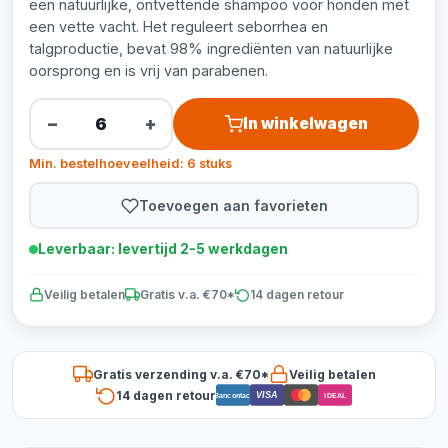
een natuurlijke, ontvettende shampoo voor honden met
een vette vacht. Het reguleert seborrhea en
talgproductie, bevat 98% ingrediënten van natuurlijke
oorsprong en is vrij van parabenen.
−
+
In winkelwagen
Min. bestelhoeveelheid: 6 stuks
Toevoegen aan favorieten
Leverbaar: levertijd 2-5 werkdagen
Veilig betalen
Gratis v.a. €70*
14 dagen retour
Gratis verzending v.a. €70*
Veilig betalen
14 dagen retour
VISA
Bancontact
iDEAL