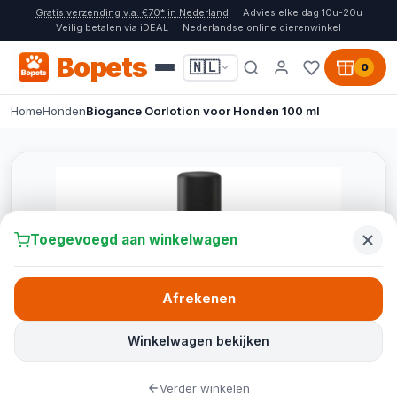
Gratis verzending v.a. €70* in Nederland
Advies elke dag 10u-20u
Veilig betalen via iDEAL
Nederlandse online dierenwinkel
Bopets
🇳🇱
0
Home
Honden
Biogance Oorlotion voor Honden 100 ml
Toegevoegd aan winkelwagen
Afrekenen
Winkelwagen bekijken
Verder winkelen