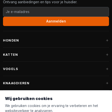
Ontvang aanbiedingen en tips voor je huisdier.
Aanmelden
HONDEN
Hondenmanden
KATTEN
Hondenkussens
Krabpalen
VOGELS
Fantail hondenmanden
Krabpaal grote katten
Hondenvoer
Parkieten
KNAAGDIEREN
Krabpalen voor Maine Coon
Hondensnoepjes & Snacks
Vogelvoer binnenvogels
Krabpaal onderdelen
Konijnenvoer
Wij gebruiken cookies
Hondenspeelgoed
Voederhuisjes
FANTAIL
Krabtonnen
Knaagdierenvoer
We gebruiken cookies om je ervaring te verbeteren en het
Halsband & Lijn
Nestkastjes & Nesting
websiteverkeer te analyseren.