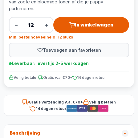
van zoete en bloemige tonen af die je puppy
parfumeren.
−
+
In winkelwagen
Min. bestelhoeveelheid: 12 stuks
Toevoegen aan favorieten
Leverbaar: levertijd 2-5 werkdagen
Veilig betalen
Gratis v.a. €70*
14 dagen retour
Gratis verzending v.a. €70*
Veilig betalen
14 dagen retour
VISA
Bancontact
iDEAL
Beschrijving