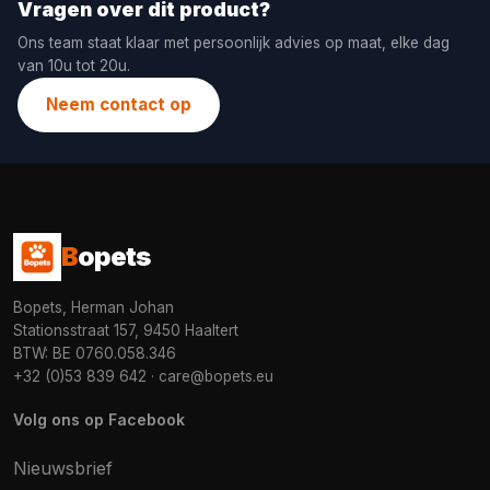
Vragen over dit product?
Ons team staat klaar met persoonlijk advies op maat, elke dag
van 10u tot 20u.
Neem contact op
B
opets
Bopets, Herman Johan
Stationsstraat 157, 9450 Haaltert
BTW: BE 0760.058.346
+32 (0)53 839 642
·
care@bopets.eu
Volg ons op Facebook
Nieuwsbrief