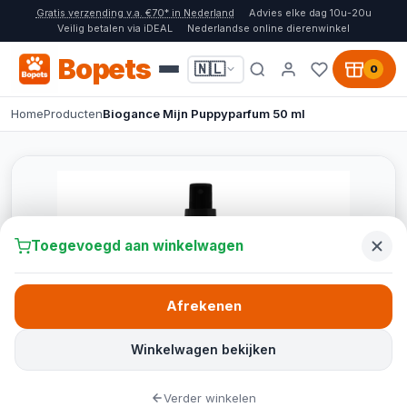
Gratis verzending v.a. €70* in Nederland
Advies elke dag 10u-20u
Veilig betalen via iDEAL
Nederlandse online dierenwinkel
Bopets
🇳🇱
0
Home
Producten
Biogance Mijn Puppyparfum 50 ml
Toegevoegd aan winkelwagen
Afrekenen
Winkelwagen bekijken
Verder winkelen