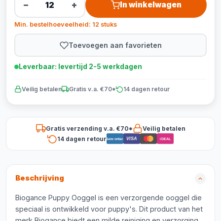
−
+
In winkelwagen
Min. bestelhoeveelheid: 12 stuks
Toevoegen aan favorieten
Leverbaar: levertijd 2-5 werkdagen
Veilig betalen
Gratis v.a. €70*
14 dagen retour
Gratis verzending v.a. €70*
Veilig betalen
14 dagen retour
VISA
Bancontact
iDEAL
Beschrijving
Biogance Puppy Ooggel is een verzorgende ooggel die
speciaal is ontwikkeld voor puppy's. Dit product van het
merk Biogance biedt een milde reiniging en verzorging