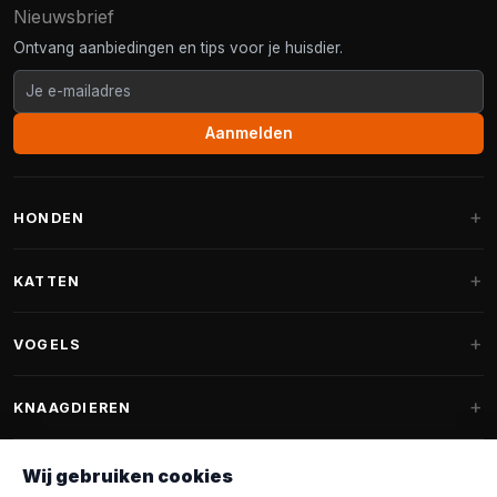
Nieuwsbrief
Ontvang aanbiedingen en tips voor je huisdier.
Aanmelden
HONDEN
Hondenmanden
KATTEN
Hondenkussens
Krabpalen
VOGELS
Fantail hondenmanden
Krabpaal grote katten
Hondenvoer
Parkieten
KNAAGDIEREN
Krabpalen voor Maine Coon
Hondensnoepjes & Snacks
Vogelvoer binnenvogels
Krabpaal onderdelen
Konijnenvoer
Wij gebruiken cookies
Hondenspeelgoed
Voederhuisjes
FANTAIL