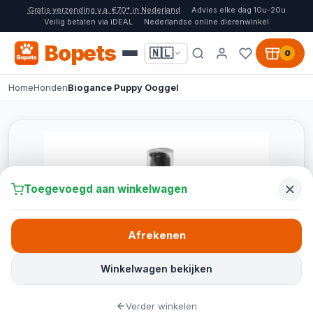
Gratis verzending v.a. €70* in Nederland
Advies elke dag 10u-20u
Veilig betalen via iDEAL
Nederlandse online dierenwinkel
Bopets
🇳🇱
0
Home
Honden
Biogance Puppy Ooggel
Toegevoegd aan winkelwagen
Afrekenen
Winkelwagen bekijken
Verder winkelen