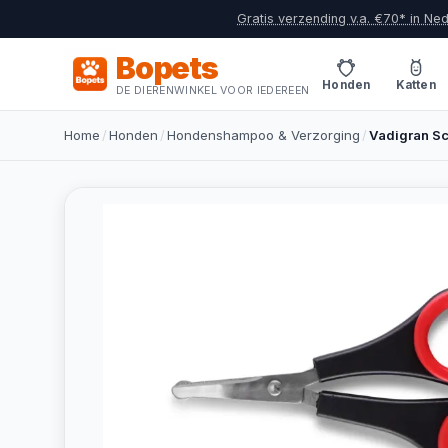
Gratis verzending v.a. €70* in Ne
Bopets
Honden
Katten
DE DIERENWINKEL VOOR IEDEREEN
Home
/
Honden
/
Hondenshampoo & Verzorging
/
Vadigran Sc