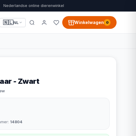
Nederlandse online dierenwinkel
🇳🇱
Winkelwagen
NL
0
aar - Zwart
iew
mmer:
14804