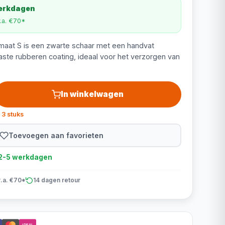
werkdagen
v.a. €70*
 maat S is een zwarte schaar met een handvat
aste rubberen coating, ideaal voor het verzorgen van
In winkelwagen
 3 stuks
Toevoegen aan favorieten
d 2-5 werkdagen
v.a. €70*
14 dagen retour
iDEAL