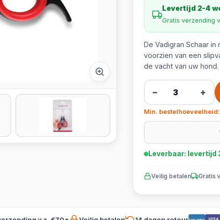
Levertijd 2-4 
Gratis verzending 
De Vadigran Schaar in
voorzien van een slipv
de vacht van uw hond.
−
+
Min. bestelhoeveelheid:
Leverbaar: levertij
Veilig betalen
Gratis 
verzending v.a. €70*
Veilig betalen
14 dagen retour
VISA
Bancontact