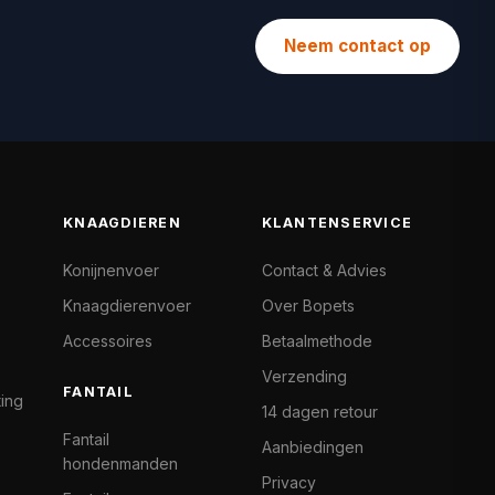
Neem contact op
KNAAGDIEREN
KLANTENSERVICE
Konijnenvoer
Contact & Advies
Knaagdierenvoer
Over Bopets
Accessoires
Betaalmethode
Verzending
FANTAIL
ting
14 dagen retour
Fantail
Aanbiedingen
hondenmanden
Privacy