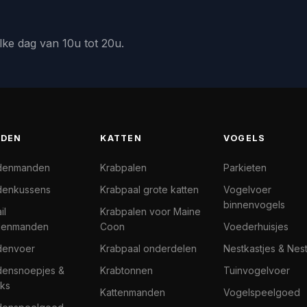
lke dag van 10u tot 20u.
DEN
KATTEN
VOGELS
denmanden
Krabpalen
Parkieten
enkussens
Krabpaal grote katten
Vogelvoer
binnenvogels
il
Krabpalen voor Maine
denmanden
Coon
Voederhuisjes
denvoer
Krabpaal onderdelen
Nestkastjes & Nes
ensnoepjes &
Krabtonnen
Tuinvogelvoer
ks
Kattenmanden
Vogelspeelgoed