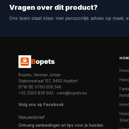
Vragen over dit product?
Ons team staat klaar met persoonlijk advies op maat, e
HON
B
opets
Hon
Bopets, Herman Johan
Hond
Stationsstraat 157, 9450 Haaltert
BTW: BE 0760.058.346
Fanta
+32 (0)53 839 642
·
care@bopets.eu
hon
Volg ons op Facebook
Hon
Hond
Nieuwsbrief
Snac
Ontvang aanbiedingen en tips voor je huisdier.