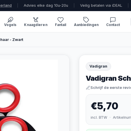
derland
|
Advies elke dag 10u-20u
|
Veilig betalen via iDEAL
|
Vogels
Knaagdieren
Fantail
Aanbiedingen
Contact
haar - Zwart
Vadigran
Vadigran Sch
Schrijf de eerste rev
€5,70
incl. BTW · Artikelnu