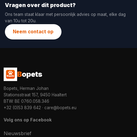
Vragen over dit product?
Ons team staat klaar met persoonlijk advies op maat, elke dag
van 10u tot 20u.
Neem contact op
B
opets
Bopets, Herman Johan
Stationsstraat 157, 9450 Haaltert
BTW: BE 0760.058.346
+32 (0)53 839 642
·
care@bopets.eu
Volg ons op Facebook
Nieuwsbrief