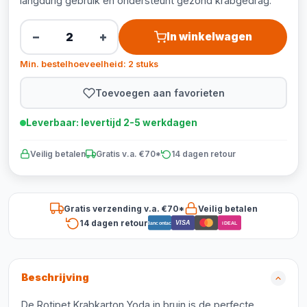
langdurig gebruik en ondersteunt gezond krabgedrag.
−
+
In winkelwagen
Min. bestelhoeveelheid: 2 stuks
Toevoegen aan favorieten
Leverbaar: levertijd 2-5 werkdagen
Veilig betalen
Gratis v.a. €70*
14 dagen retour
Gratis verzending v.a. €70*
Veilig betalen
14 dagen retour
VISA
Bancontact
iDEAL
Beschrijving
De Rotipet Krabkarton Yoda in bruin is de perfecte