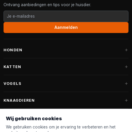
Ontvang aanbiedingen en tips voor je huisdier.
Aanmelden
HONDEN
Hondenmanden
KATTEN
Hondenkussens
Krabpalen
VOGELS
Fantail hondenmanden
Krabpaal grote katten
Hondenvoer
Parkieten
KNAAGDIEREN
Krabpalen voor Maine Coon
Hondensnoepjes & Snacks
Vogelvoer binnenvogels
Krabpaal onderdelen
Konijnenvoer
Wij gebruiken cookies
Hondenspeelgoed
Voederhuisjes
FANTAIL
Krabtonnen
Knaagdierenvoer
We gebruiken cookies om je ervaring te verbeteren en het
Halsband & Lijn
Nestkastjes & Nesting