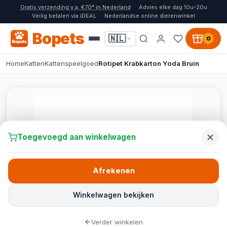
Gratis verzending v.a. €70* in Nederland
Advies elke dag 10u-20u
Veilig betalen via iDEAL
Nederlandse online dierenwinkel
Bopets
🇳🇱
0
Home
Katten
Kattenspeelgoed
Rotipet Krabkarton Yoda Bruin
Toegevoegd aan winkelwagen
Afrekenen
Winkelwagen bekijken
Verder winkelen