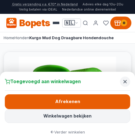
Gratis verzending v.a. €70* in Nederland
Advies elke dag 10u-20u
Veilig betalen via iDEAL
Nederlandse online dierenwinkel
Bopets
🇳🇱
0
Home
Honden
Kurgo Mud Dog Draagbare Hondendouche
Toegevoegd aan winkelwagen
Afrekenen
Winkelwagen bekijken
Verder winkelen