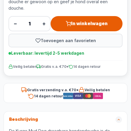
douche er gewoon op en geef je hond overal een
douche.
−
+
In winkelwagen
Toevoegen aan favorieten
Leverbaar: levertijd 2-5 werkdagen
Veilig betalen
Gratis v.a. €70*
14 dagen retour
Gratis verzending v.a. €70*
Veilig betalen
14 dagen retour
VISA
Bancontact
iDEAL
Beschrijving
De Kurgo Mud Dog draagbare hondendouche is de