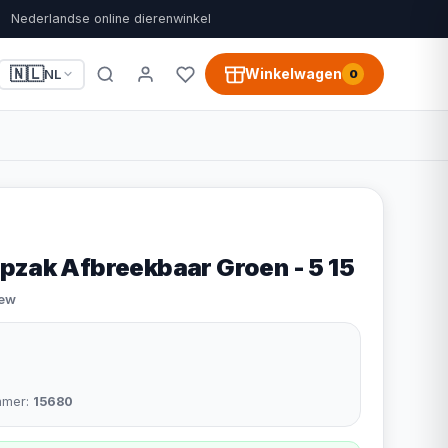
Nederlandse online dierenwinkel
🇳🇱
Winkelwagen
NL
0
pzak Afbreekbaar Groen - 5 15
iew
mmer:
15680