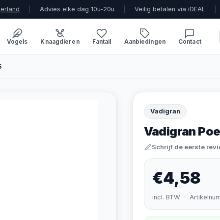
derland
|
Advies elke dag 10u-20u
|
Veilig betalen via iDEAL
|
Vogels
Knaagdieren
Fantail
Aanbiedingen
Contact
5
Vadigran
Vadigran Poe
Schrijf de eerste rev
€4,58
incl. BTW · Artikelnu