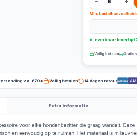
−
+
Min. bestelhoeveelheid:
Leverbaar: levertij
Veilig betalen
Gratis 
verzending v.a. €70*
Veilig betalen
14 dagen retour
VISA
Bancontact
Extra informatie
ssoire voor elke hondenbezitter die graag wandelt. Deze b
ch en eenvoudig op te ruimen. Het materiaal is milieuvriend