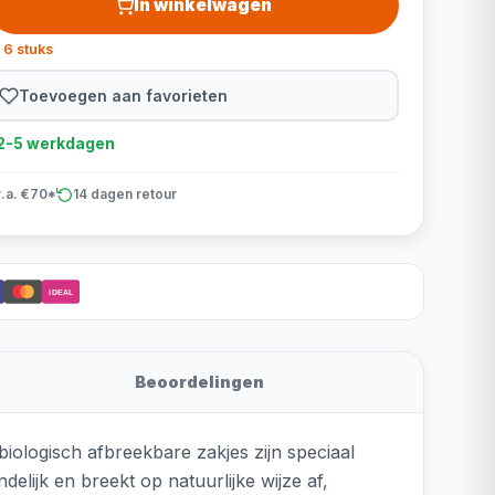
In winkelwagen
 6 stuks
Toevoegen aan favorieten
d 2-5 werkdagen
v.a. €70*
14 dagen retour
iDEAL
Beoordelingen
iologisch afbreekbare zakjes zijn speciaal
elijk en breekt op natuurlijke wijze af,