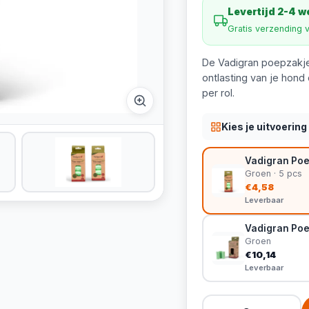
Levertijd 2-4 
Gratis verzending 
De Vadigran poepzakje
ontlasting van je hond 
per rol.
Kies je uitvoering
Vadigran Poe
Groen · 5 pcs
€4,58
Leverbaar
Vadigran Poe
Groen
€10,14
Leverbaar