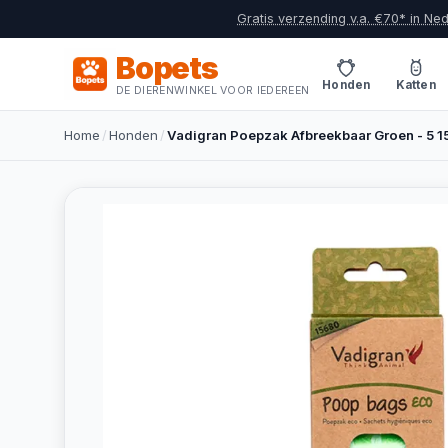
Gratis verzending v.a. €70* in Ne
Bopets
Honden
Katten
DE DIERENWINKEL VOOR IEDEREEN
Home
/
Honden
/
Vadigran Poepzak Afbreekbaar Groen - 5 1