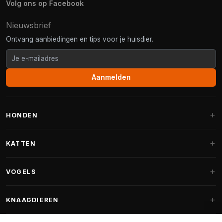
Volg ons op Facebook
Nieuwsbrief
Ontvang aanbiedingen en tips voor je huisdier.
Aanmelden
HONDEN
Hondenmanden
KATTEN
Hondenkussens
Krabpalen
VOGELS
Fantail hondenmanden
Krabpaal grote katten
Hondenvoer
Parkieten
KNAAGDIEREN
Krabpalen voor Maine Coon
Hondensnoepjes & Snacks
Vogelvoer binnenvogels
Krabpaal onderdelen