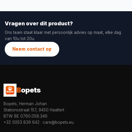
Vragen over dit product?
Ons team staat klaar met persoonlijk advies op maat, elke dag
van 10u tot 20u.
Neem contact op
B
opets
Bopets, Herman Johan
Stationsstraat 157, 9450 Haaltert
BTW: BE 0760.058.346
+32 (0)53 839 642
·
care@bopets.eu