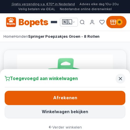
Gratis verzending v.a. €70* in Nederland
Advies elke dag 10u-20u
Veilig betalen via iDEAL
Nederlandse online dierenwinkel
Bopets
🇳🇱
0
Home
Honden
Springer Poepzakjes Groen - 8 Rollen
Toegevoegd aan winkelwagen
Afrekenen
Winkelwagen bekijken
Verder winkelen