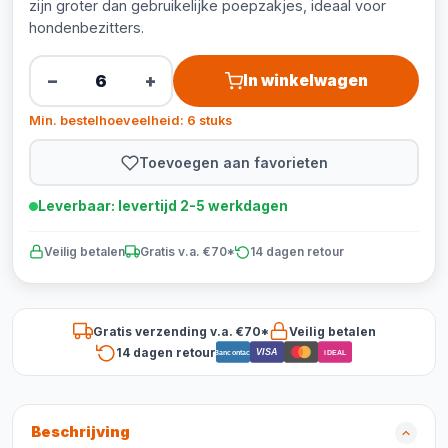
zijn groter dan gebruikelijke poepzakjes, ideaal voor
hondenbezitters.
−
+
In winkelwagen
Min. bestelhoeveelheid: 6 stuks
Toevoegen aan favorieten
Leverbaar: levertijd 2-5 werkdagen
Veilig betalen
Gratis v.a. €70*
14 dagen retour
Gratis verzending v.a. €70*
Veilig betalen
14 dagen retour
VISA
Bancontact
iDEAL
Beschrijving