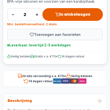
BPA-vrije siliconen en voorzien van een karabijnhaak.
−
+
In winkelwagen
Min. bestelhoeveelheid: 2 stuks
Toevoegen aan favorieten
Leverbaar: levertijd 2-5 werkdagen
Veilig betalen
Gratis v.a. €70*
14 dagen retour
Gratis verzending v.a. €70*
Veilig betalen
14 dagen retour
VISA
Bancontact
iDEAL
Beschrijving