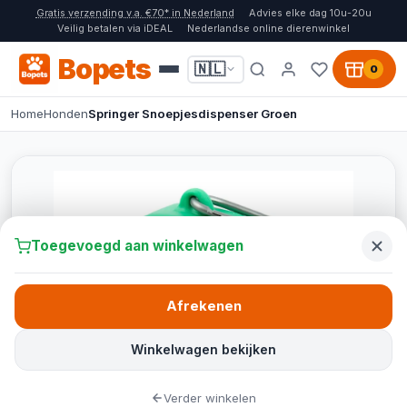
Gratis verzending v.a. €70* in Nederland
Advies elke dag 10u-20u
Veilig betalen via iDEAL
Nederlandse online dierenwinkel
Bopets
🇳🇱
0
Home
Honden
Springer Snoepjesdispenser Groen
Toegevoegd aan winkelwagen
Afrekenen
Winkelwagen bekijken
Verder winkelen