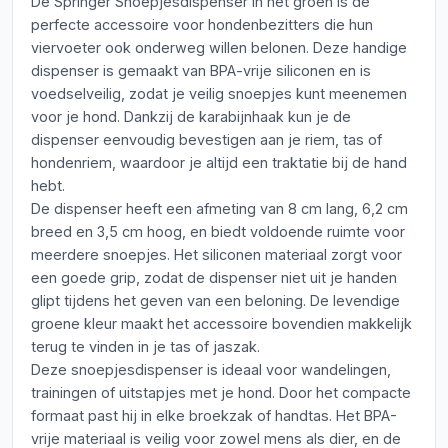
De Springer Snoepjesdispenser in het groen is de
perfecte accessoire voor hondenbezitters die hun
viervoeter ook onderweg willen belonen. Deze handige
dispenser is gemaakt van BPA-vrije siliconen en is
voedselveilig, zodat je veilig snoepjes kunt meenemen
voor je hond. Dankzij de karabijnhaak kun je de
dispenser eenvoudig bevestigen aan je riem, tas of
hondenriem, waardoor je altijd een traktatie bij de hand
hebt.
De dispenser heeft een afmeting van 8 cm lang, 6,2 cm
breed en 3,5 cm hoog, en biedt voldoende ruimte voor
meerdere snoepjes. Het siliconen materiaal zorgt voor
een goede grip, zodat de dispenser niet uit je handen
glipt tijdens het geven van een beloning. De levendige
groene kleur maakt het accessoire bovendien makkelijk
terug te vinden in je tas of jaszak.
Deze snoepjesdispenser is ideaal voor wandelingen,
trainingen of uitstapjes met je hond. Door het compacte
formaat past hij in elke broekzak of handtas. Het BPA-
vrije materiaal is veilig voor zowel mens als dier, en de