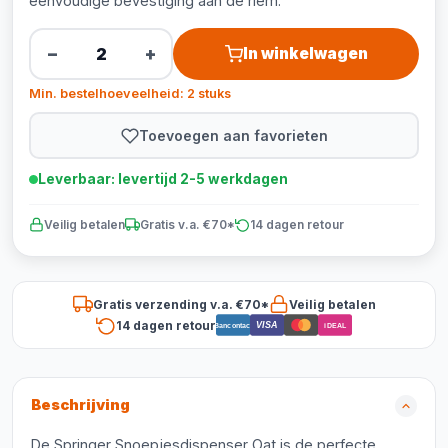
eenvoudige bevestiging aan de riem.
−
+
In winkelwagen
Min. bestelhoeveelheid: 2 stuks
Toevoegen aan favorieten
Leverbaar: levertijd 2-5 werkdagen
Veilig betalen
Gratis v.a. €70*
14 dagen retour
Gratis verzending v.a. €70*
Veilig betalen
14 dagen retour
VISA
Bancontact
iDEAL
Beschrijving
De Springer Snoepjesdispenser Oat is de perfecte