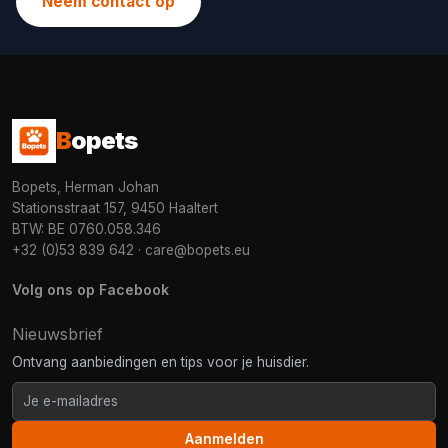
Neem contact op
B
opets
Bopets, Herman Johan
Stationsstraat 157, 9450 Haaltert
BTW: BE 0760.058.346
+32 (0)53 839 642
·
care@bopets.eu
Volg ons op Facebook
Nieuwsbrief
Ontvang aanbiedingen en tips voor je huisdier.
Aanmelden