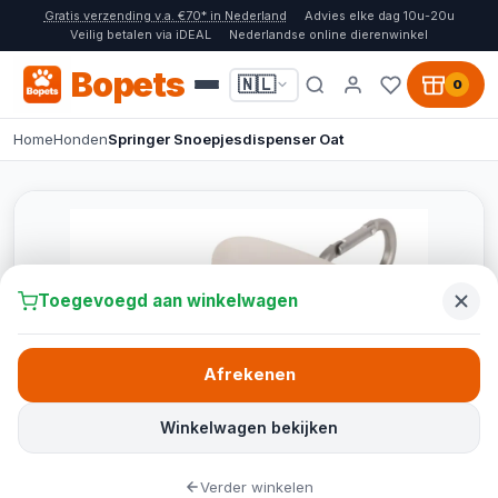
Gratis verzending v.a. €70* in Nederland
Advies elke dag 10u-20u
Veilig betalen via iDEAL
Nederlandse online dierenwinkel
Bopets
🇳🇱
0
Home
Honden
Springer Snoepjesdispenser Oat
Toegevoegd aan winkelwagen
Afrekenen
Winkelwagen bekijken
Verder winkelen