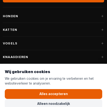
HONDEN
Hondenmanden
KATTEN
Hondenkussens
Krabpalen
VOGELS
Fantail hondenmanden
Krabpaal grote katten
Hondenvoer
Parkieten
KNAAGDIEREN
Krabpalen voor Maine Coon
Hondensnoepjes & Snacks
Vogelvoer binnenvogels
Krabpaal onderdelen
Konijnenvoer
Wij gebruiken cookies
Hondenspeelgoed
Voederhuisjes
FANTAIL
Krabtonnen
Knaagdierenvoer
We gebruiken cookies om je ervaring te verbeteren en het
Halsband & Lijn
Nestkastjes & Nesting
websiteverkeer te analyseren.
Kattenmanden
Accessoires
Fantail hondenmanden
KLANTENSERVICE
Shampoo & Verzorging
Tuinvogelvoer
Kattenspeelgoed
Alles accepteren
Fantail hondenkussens
Vogelspeelgoed
Contact & Advies
Kattenvoer
Alleen noodzakelijk
Fantail vervanghoezen