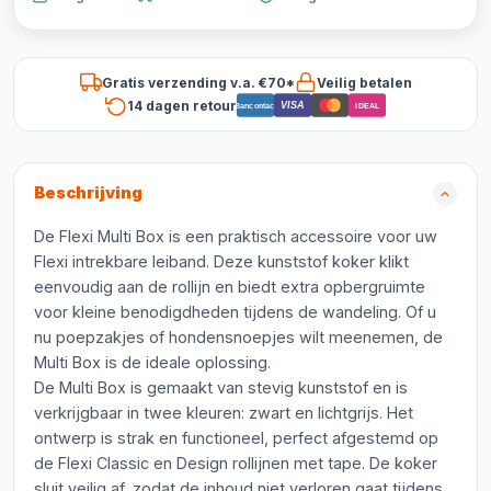
Gratis verzending v.a. €70*
Veilig betalen
14 dagen retour
VISA
Bancontact
iDEAL
Beschrijving
De Flexi Multi Box is een praktisch accessoire voor uw
Flexi intrekbare leiband. Deze kunststof koker klikt
eenvoudig aan de rollijn en biedt extra opbergruimte
voor kleine benodigdheden tijdens de wandeling. Of u
nu poepzakjes of hondensnoepjes wilt meenemen, de
Multi Box is de ideale oplossing.
De Multi Box is gemaakt van stevig kunststof en is
verkrijgbaar in twee kleuren: zwart en lichtgrijs. Het
ontwerp is strak en functioneel, perfect afgestemd op
de Flexi Classic en Design rollijnen met tape. De koker
sluit veilig af, zodat de inhoud niet verloren gaat tijdens