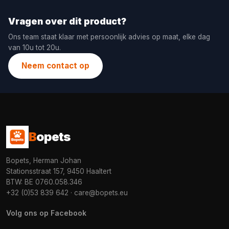
Vragen over dit product?
Ons team staat klaar met persoonlijk advies op maat, elke dag
van 10u tot 20u.
Neem contact op
B
opets
Bopets, Herman Johan
Stationsstraat 157, 9450 Haaltert
BTW: BE 0760.058.346
+32 (0)53 839 642
·
care@bopets.eu
Volg ons op Facebook