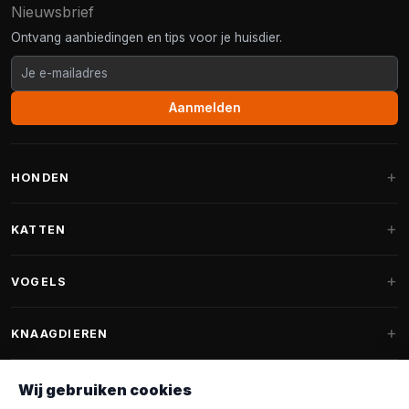
Nieuwsbrief
Ontvang aanbiedingen en tips voor je huisdier.
Aanmelden
HONDEN
Hondenmanden
KATTEN
Hondenkussens
Krabpalen
VOGELS
Fantail hondenmanden
Krabpaal grote katten
Hondenvoer
Parkieten
KNAAGDIEREN
Krabpalen voor Maine Coon
Hondensnoepjes & Snacks
Vogelvoer binnenvogels
Krabpaal onderdelen
Konijnenvoer
Wij gebruiken cookies
Hondenspeelgoed
Voederhuisjes
FANTAIL
Krabtonnen