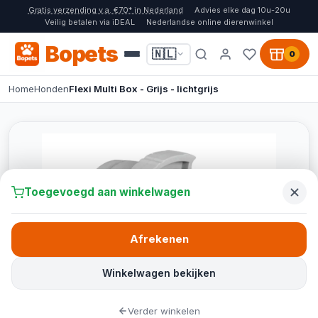
Gratis verzending v.a. €70* in Nederland
Advies elke dag 10u-20u
Veilig betalen via iDEAL
Nederlandse online dierenwinkel
Bopets
🇳🇱
0
Home
Honden
Flexi Multi Box - Grijs - lichtgrijs
Toegevoegd aan winkelwagen
Afrekenen
Winkelwagen bekijken
Verder winkelen