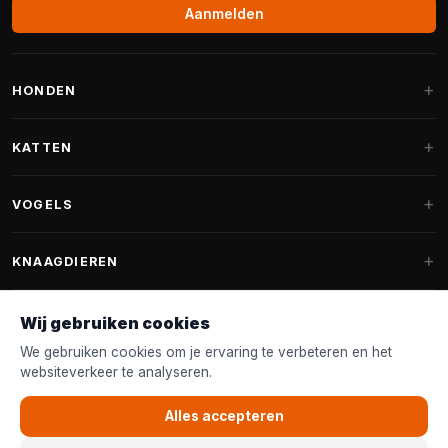
Aanmelden
HONDEN
Hondenmanden
KATTEN
Hondenkussens
Krabpalen
VOGELS
Fantail hondenmanden
Krabpaal grote katten
Hondenvoer
Parkieten
KNAAGDIEREN
Krabpalen voor Maine Coon
Hondensnoepjes & Snacks
Vogelvoer binnenvogels
Krabpaal onderdelen
Konijnenvoer
Wij gebruiken cookies
Hondenspeelgoed
Voederhuisjes
FANTAIL
Krabtonnen
Knaagdierenvoer
We gebruiken cookies om je ervaring te verbeteren en het
Halsband & Lijn
Nestkastjes & Nesting
websiteverkeer te analyseren.
Kattenmanden
Accessoires
Fantail hondenmanden
KLANTENSERVICE
Shampoo & Verzorging
Tuinvogelvoer
Kattenspeelgoed
Alles accepteren
Fantail hondenkussens
Vogelspeelgoed
Contact & Advies