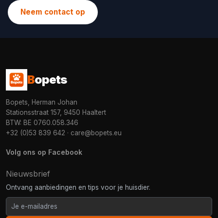
Neem contact op
B
opets
Bopets, Herman Johan
Stationsstraat 157, 9450 Haaltert
BTW: BE 0760.058.346
+32 (0)53 839 642
·
care@bopets.eu
Volg ons op Facebook
Nieuwsbrief
Ontvang aanbiedingen en tips voor je huisdier.