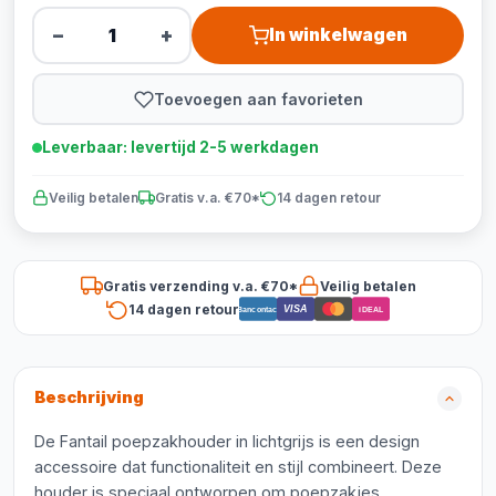
−
+
In winkelwagen
Toevoegen aan favorieten
Leverbaar: levertijd 2-5 werkdagen
Veilig betalen
Gratis v.a. €70*
14 dagen retour
Gratis verzending v.a. €70*
Veilig betalen
14 dagen retour
VISA
Bancontact
iDEAL
Beschrijving
De Fantail poepzakhouder in lichtgrijs is een design
accessoire dat functionaliteit en stijl combineert. Deze
houder is speciaal ontworpen om poepzakjes