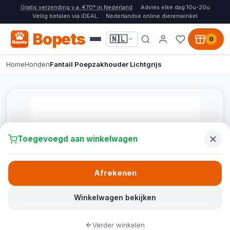
Gratis verzending v.a. €70* in Nederland
Advies elke dag 10u-20u
Veilig betalen via iDEAL
Nederlandse online dierenwinkel
Bopets
🇳🇱
0
Home
Honden
Fantail Poepzakhouder Lichtgrijs
Toegevoegd aan winkelwagen
Afrekenen
Winkelwagen bekijken
Verder winkelen