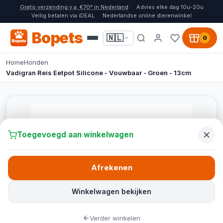
Gratis verzending v.a. €70* in Nederland
Advies elke dag 10u-20u
Veilig betalen via iDEAL
Nederlandse online dierenwinkel
Bopets
🇳🇱
0
Home
Honden
Vadigran Reis Eetpot Silicone - Vouwbaar - Groen - 13cm
Toegevoegd aan winkelwagen
Afrekenen
Winkelwagen bekijken
Verder winkelen