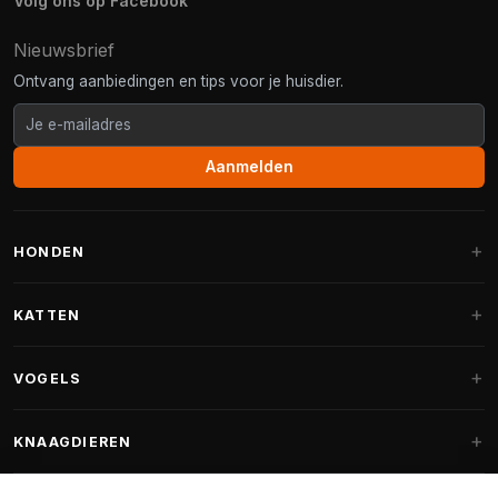
Volg ons op Facebook
Nieuwsbrief
Ontvang aanbiedingen en tips voor je huisdier.
Aanmelden
HONDEN
Hondenmanden
KATTEN
Hondenkussens
Krabpalen
VOGELS
Fantail hondenmanden
Krabpaal grote katten
Hondenvoer
Parkieten
KNAAGDIEREN
Krabpalen voor Maine Coon
Hondensnoepjes & Snacks
Vogelvoer binnenvogels
Krabpaal onderdelen
Konijnenvoer