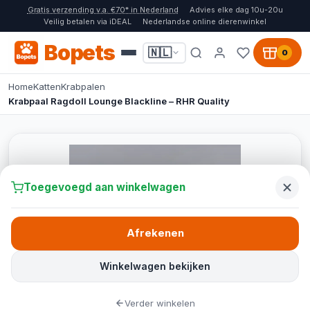
Gratis verzending v.a. €70* in Nederland
Advies elke dag 10u-20u
Veilig betalen via iDEAL
Nederlandse online dierenwinkel
Bopets
🇳🇱
0
Home
Katten
Krabpalen
Krabpaal Ragdoll Lounge Blackline – RHR Quality
Toegevoegd aan winkelwagen
Afrekenen
Winkelwagen bekijken
Verder winkelen