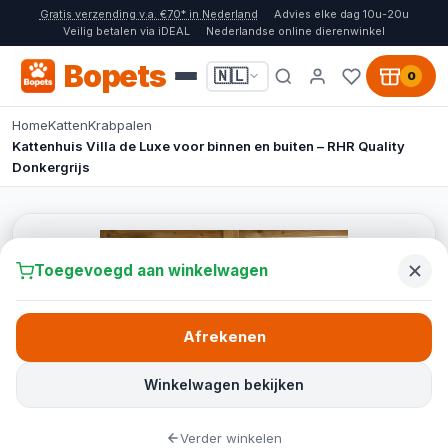
Gratis verzending v.a. €70* in Nederland
Advies elke dag 10u-20u
Veilig betalen via iDEAL
Nederlandse online dierenwinkel
Bopets
🇳🇱
0
Home
Katten
Krabpalen
Kattenhuis Villa de Luxe voor binnen en buiten – RHR Quality
Donkergrijs
Toegevoegd aan winkelwagen
Afrekenen
Winkelwagen bekijken
Verder winkelen