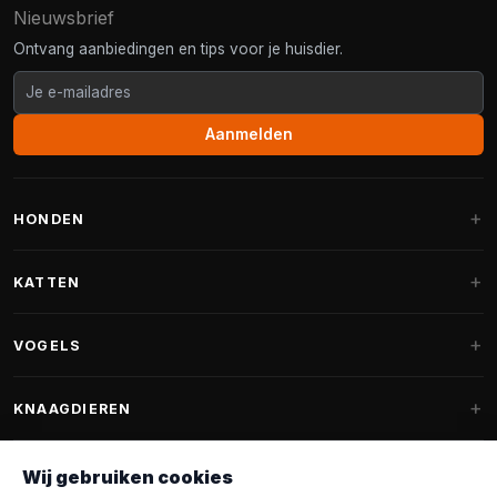
Nieuwsbrief
Ontvang aanbiedingen en tips voor je huisdier.
Aanmelden
HONDEN
Hondenmanden
KATTEN
Hondenkussens
Krabpalen
VOGELS
Fantail hondenmanden
Krabpaal grote katten
Hondenvoer
Parkieten
KNAAGDIEREN
Krabpalen voor Maine Coon
Hondensnoepjes & Snacks
Vogelvoer binnenvogels
Krabpaal onderdelen
Konijnenvoer
Wij gebruiken cookies
Hondenspeelgoed
Voederhuisjes
FANTAIL