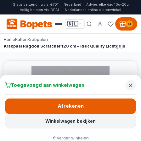
Gratis verzending v.a. €70* in Nederland
Advies elke dag 10u-20u
Veilig betalen via iDEAL
Nederlandse online dierenwinkel
Bopets
🇳🇱
0
Home
Katten
Krabpalen
Krabpaal Ragdoll Scratcher 120 cm – RHR Quality Lichtgrijs
Toegevoegd aan winkelwagen
Afrekenen
Winkelwagen bekijken
Verder winkelen