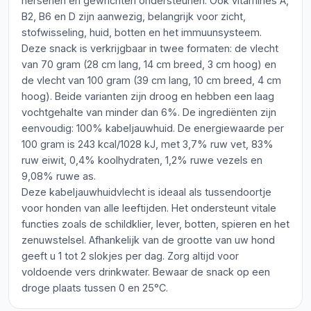
hersenen en gewrichten ondersteunen. Ook vitamines A,
B2, B6 en D zijn aanwezig, belangrijk voor zicht,
stofwisseling, huid, botten en het immuunsysteem.
Deze snack is verkrijgbaar in twee formaten: de vlecht
van 70 gram (28 cm lang, 14 cm breed, 3 cm hoog) en
de vlecht van 100 gram (39 cm lang, 10 cm breed, 4 cm
hoog). Beide varianten zijn droog en hebben een laag
vochtgehalte van minder dan 6%. De ingrediënten zijn
eenvoudig: 100% kabeljauwhuid. De energiewaarde per
100 gram is 243 kcal/1028 kJ, met 3,7% ruw vet, 83%
ruw eiwit, 0,4% koolhydraten, 1,2% ruwe vezels en
9,08% ruwe as.
Deze kabeljauwhuidvlecht is ideaal als tussendoortje
voor honden van alle leeftijden. Het ondersteunt vitale
functies zoals de schildklier, lever, botten, spieren en het
zenuwstelsel. Afhankelijk van de grootte van uw hond
geeft u 1 tot 2 slokjes per dag. Zorg altijd voor
voldoende vers drinkwater. Bewaar de snack op een
droge plaats tussen 0 en 25°C.