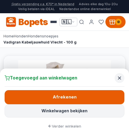
Gratis verzending v.a. €70* in Nederland
Advies elke dag 10u-20u
Veilig betalen via iDEAL
Nederlandse online dierenwinkel
Bopets
🇳🇱
0
Home
Honden
Hondensnoepjes
Vadigran Kabeljauwhuid Vlecht - 100 g
Toegevoegd aan winkelwagen
Afrekenen
Winkelwagen bekijken
Verder winkelen