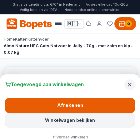
Gratis verzending v.a. €70* in Nederland
Advies elke dag 10u-20u
Veilig betalen via iDEAL
Nederlandse online dierenwinkel
Bopets
🇳🇱
0
Home
Katten
Kattenvoer
Almo Nature HFC Cats Natvoer in Jelly - 70g - met zalm en kip -
0.07 kg
Toegevoegd aan winkelwagen
Afrekenen
Winkelwagen bekijken
Verder winkelen