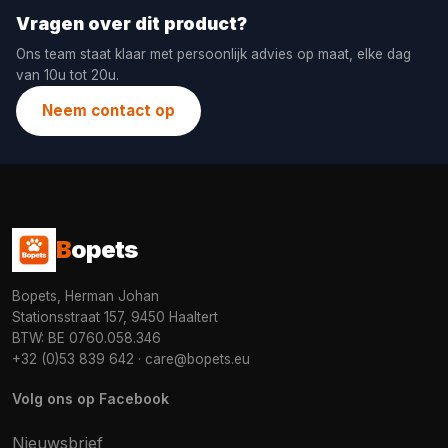
Vragen over dit product?
Ons team staat klaar met persoonlijk advies op maat, elke dag
van 10u tot 20u.
Neem contact op
B
opets
Bopets, Herman Johan
Stationsstraat 157, 9450 Haaltert
BTW: BE 0760.058.346
+32 (0)53 839 642
·
care@bopets.eu
Volg ons op Facebook
Nieuwsbrief