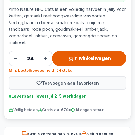
Almo Nature HFC Cats is een volledig natvoer in jelly voor
katten, gemaakt met hoogwaardige vissoorten.
Verkrijgbaar in diverse smaken zoals tonijn met
tandbaars, rode poon, goudmakreel, amberjack,
zeebarbeel, inktvis, oceaanvis, gemengde zeevis en
makreel.
−
+
In winkelwagen
Min. bestelhoeveelheid: 24 stuks
Toevoegen aan favorieten
Leverbaar: levertijd 2-5 werkdagen
Veilig betalen
Gratis v.a. €70*
14 dagen retour
Gratis verzending v.a. €70*
Veilig betalen