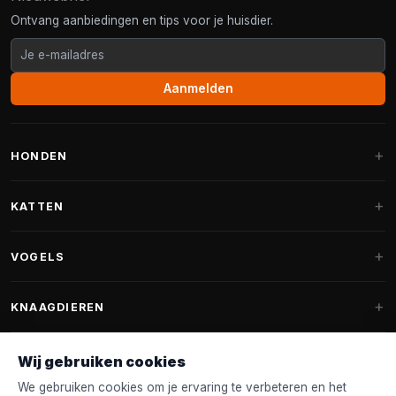
Ontvang aanbiedingen en tips voor je huisdier.
Aanmelden
HONDEN
Hondenmanden
KATTEN
Hondenkussens
Krabpalen
VOGELS
Fantail hondenmanden
Krabpaal grote katten
Hondenvoer
Parkieten
KNAAGDIEREN
Krabpalen voor Maine Coon
Hondensnoepjes & Snacks
Vogelvoer binnenvogels
Krabpaal onderdelen
Konijnenvoer
Wij gebruiken cookies
Hondenspeelgoed
Voederhuisjes
FANTAIL
Krabtonnen
Knaagdierenvoer
We gebruiken cookies om je ervaring te verbeteren en het
Halsband & Lijn