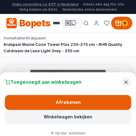
Gratis verzending v.a. €70* in Nederland
Advies elke dag 10u-20u
Veilig betalen via iDEAL
Nederlandse online dierenwinkel
Bopets
🇳🇱
0
Home
Katten
Krabpalen
Krabpaal Maine Coon Tower Plus 235-275 cm – RHR Quality
Catdream de Luxe Light Grey - 255 cm
Toegevoegd aan winkelwagen
Afrekenen
Winkelwagen bekijken
Verder winkelen