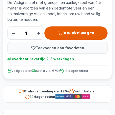
De Vadigran set met grondpin en aanlegkabel van 4,5
meter is voorzien van een gedempte veer en een
spiraalvormige stalen kabel, ideaal om uw hond veilig
buiten te houden.
−
+
In winkelwagen
Toevoegen aan favorieten
Leverbaar: levertijd 2-5 werkdagen
Veilig betalen
Gratis v.a. €70*
14 dagen retour
Gratis verzending v.a. €70*
Veilig betalen
14 dagen retour
VISA
Bancontact
iDEAL