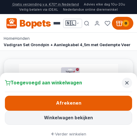
Gratis verzending v.a. €70* in Nederland
Advies elke dag 10u-20u
Veilig betalen via iDEAL
Nederlandse online dierenwinkel
Bopets
🇳🇱
0
Home
Honden
Vadigran Set Grondpin + Aanlegkabel 4,5m met Gedempte Veer
Toegevoegd aan winkelwagen
Afrekenen
Winkelwagen bekijken
Verder winkelen