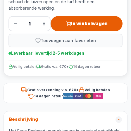
schuurt de luizen open en de turf heeft een
absorberende werking.
−
+
In winkelwagen
Toevoegen aan favorieten
Leverbaar: levertijd 2-5 werkdagen
Veilig betalen
Gratis v.a. €70*
14 dagen retour
Gratis verzending v.a. €70*
Veilig betalen
14 dagen retour
VISA
Bancontact
iDEAL
Beschrijving
Het Esve Badzand voor pluimvee is speciaal ontwikkeld