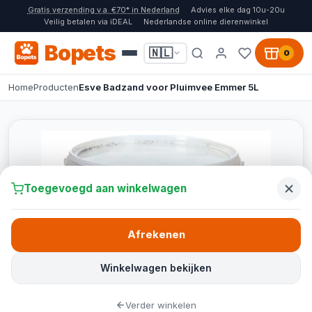
Gratis verzending v.a. €70* in Nederland
Advies elke dag 10u-20u
Veilig betalen via iDEAL
Nederlandse online dierenwinkel
Bopets
🇳🇱
0
Home
Producten
Esve Badzand voor Pluimvee Emmer 5L
Toegevoegd aan winkelwagen
Afrekenen
Winkelwagen bekijken
Verder winkelen