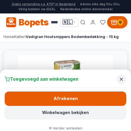
Gratis verzending v.a. €70* in Nederland
Advies elke dag 10u-20u
Veilig betalen via iDEAL
Nederlandse online dierenwinkel
Bopets
🇳🇱
0
Home
Katten
Vadigran Houtsnippers Bodembedekking - 15 kg
Toegevoegd aan winkelwagen
Afrekenen
Winkelwagen bekijken
Verder winkelen