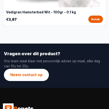
Vadigran Hamsterbed Wit - 100gr - 0.1 kg
€3,87
Bekijk
Vragen over dit product?
Ons team staat klaar met persoonlijk advies op maat, elke dag
van 10u tot 20u.
Neem contact op
B
opets