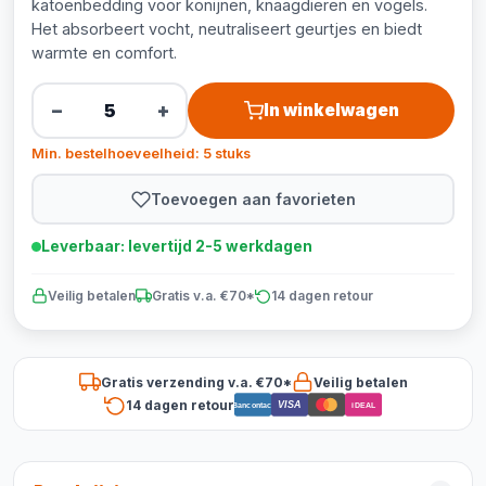
katoenbedding voor konijnen, knaagdieren en vogels.
Het absorbeert vocht, neutraliseert geurtjes en biedt
warmte en comfort.
−
+
In winkelwagen
Min. bestelhoeveelheid: 5 stuks
Toevoegen aan favorieten
Leverbaar: levertijd 2-5 werkdagen
Veilig betalen
Gratis v.a. €70*
14 dagen retour
Gratis verzending v.a. €70*
Veilig betalen
14 dagen retour
VISA
Bancontact
iDEAL