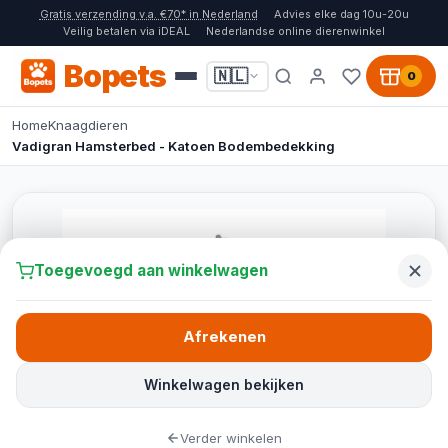
Gratis verzending v.a. €70* in Nederland
Advies elke dag 10u-20u
Veilig betalen via iDEAL
Nederlandse online dierenwinkel
Bopets
🇳🇱
0
Home
Knaagdieren
Vadigran Hamsterbed - Katoen Bodembedekking
Toegevoegd aan winkelwagen
Afrekenen
Winkelwagen bekijken
Verder winkelen