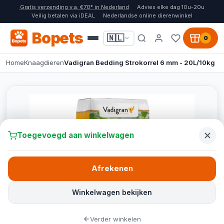
Gratis verzending v.a. €70* in Nederland
Advies elke dag 10u-20u
Veilig betalen via iDEAL
Nederlandse online dierenwinkel
Bopets
🇳🇱
0
Home
Knaagdieren
Vadigran Bedding Strokorrel 6 mm - 20L/10kg
Toegevoegd aan winkelwagen
Afrekenen
Winkelwagen bekijken
Verder winkelen