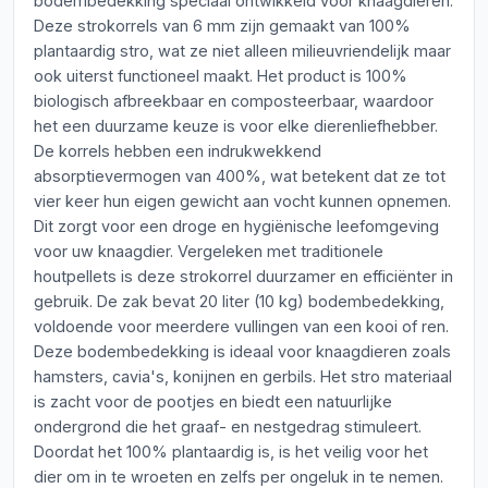
bodembedekking speciaal ontwikkeld voor knaagdieren.
Deze strokorrels van 6 mm zijn gemaakt van 100%
plantaardig stro, wat ze niet alleen milieuvriendelijk maar
ook uiterst functioneel maakt. Het product is 100%
biologisch afbreekbaar en composteerbaar, waardoor
het een duurzame keuze is voor elke dierenliefhebber.
De korrels hebben een indrukwekkend
absorptievermogen van 400%, wat betekent dat ze tot
vier keer hun eigen gewicht aan vocht kunnen opnemen.
Dit zorgt voor een droge en hygiënische leefomgeving
voor uw knaagdier. Vergeleken met traditionele
houtpellets is deze strokorrel duurzamer en efficiënter in
gebruik. De zak bevat 20 liter (10 kg) bodembedekking,
voldoende voor meerdere vullingen van een kooi of ren.
Deze bodembedekking is ideaal voor knaagdieren zoals
hamsters, cavia's, konijnen en gerbils. Het stro materiaal
is zacht voor de pootjes en biedt een natuurlijke
ondergrond die het graaf- en nestgedrag stimuleert.
Doordat het 100% plantaardig is, is het veilig voor het
dier om in te wroeten en zelfs per ongeluk in te nemen.