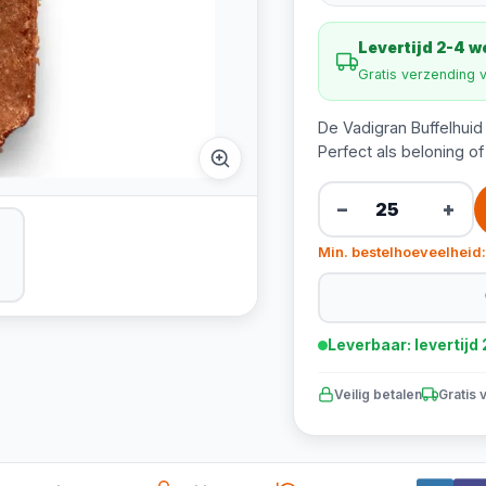
Levertijd 2-4 
Gratis verzending 
De Vadigran Buffelhuid
Perfect als beloning o
−
+
Min. bestelhoeveelheid:
Leverbaar: levertij
Veilig betalen
Gratis 