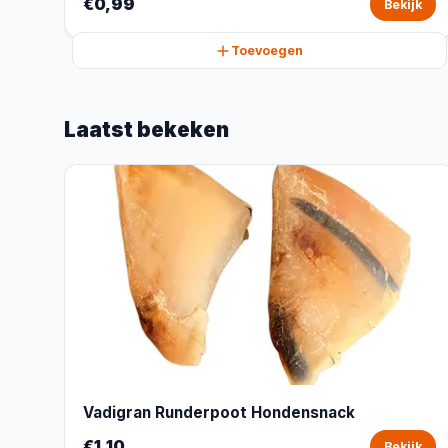
€0,99
Bekijk
Toevoegen
Laatst bekeken
Vadigran Runderpoot Hondensnack
€1,10
Bekijk