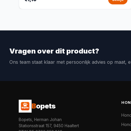
Vragen over dit product?
Ons team staat klaar met persoonlijk advies op maat, e
HON
B
opets
Hon
Bopets, Herman Johan
Hond
Stationsstraat 157, 9450 Haaltert