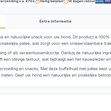
verzending v.a. €70*
Veilig betalen
14 dagen retour
VISA
Bancontact
Extra informatie
jke en natuurlijke snack voor uw hond. Dit product is 100%
smakelijke patee, wat zorgt voor een onweerstaanbare trakt
aining of als verwentussendoortje. Dankzij de natuurlijke i
en stevige textuur, wat bijdraagt aan het kauwplezier en teg
rvoeding en snacks. Met deze buffelhuid met patee kiest u
n maten. Geef uw hond een natuurlijke en smakelijke beloni