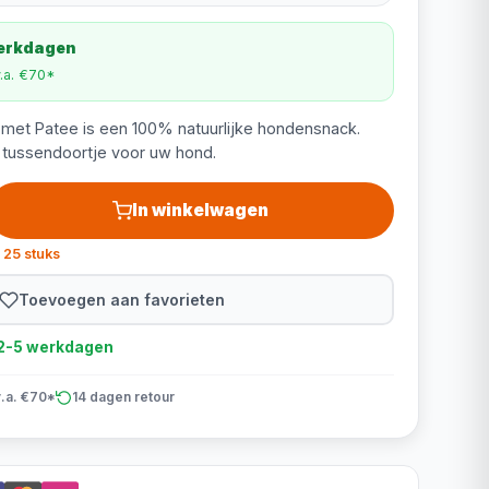
werkdagen
v.a. €70*
 met Patee is een 100% natuurlijke hondensnack.
f tussendoortje voor uw hond.
In winkelwagen
 25 stuks
Toevoegen aan favorieten
d 2-5 werkdagen
v.a. €70*
14 dagen retour