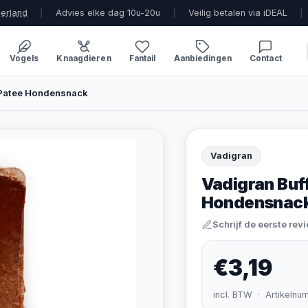
derland
|
Advies elke dag 10u-20u
|
Veilig betalen via iDEAL
|
Vogels
Knaagdieren
Fantail
Aanbiedingen
Contact
 Patee Hondensnack
Vadigran
Vadigran Buf
Hondensnac
Schrijf de eerste rev
€3,19
incl. BTW · Artikelnu