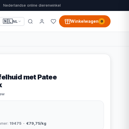
Nederlandse online dierenwinkel
🇳🇱
Winkelwagen
NL
0
felhuid met Patee
k
iew
mmer:
19475
· €79,75/kg