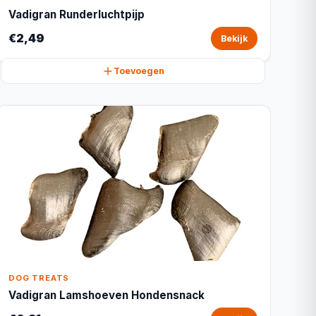
Vadigran Runderluchtpijp
€2,49
Bekijk
Toevoegen
DOG TREATS
Vadigran Lamshoeven Hondensnack