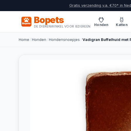
Gratis verzending v.a. €70* in Ne
Bopets
Honden
Katten
DE DIERENWINKEL VOOR IEDEREEN
Home
/
Honden
/
Hondensnoepjes
/
Vadigran Buffelhuid met