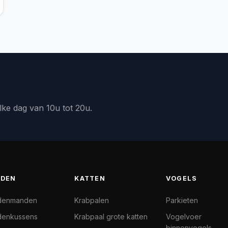
lke dag van 10u tot 20u.
DEN
KATTEN
VOGELS
denmanden
Krabpalen
Parkieten
enkussens
Krabpaal grote katten
Vogelvoer
binnenvogels