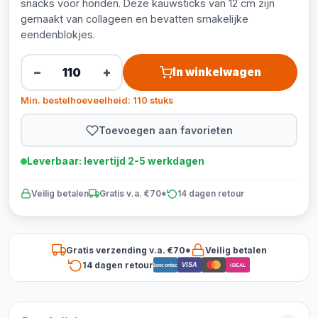
snacks voor honden. Deze kauwsticks van 12 cm zijn
gemaakt van collageen en bevatten smakelijke
eendenblokjes.
−
+
In winkelwagen
Min. bestelhoeveelheid: 110 stuks
Toevoegen aan favorieten
Leverbaar: levertijd 2-5 werkdagen
Veilig betalen
Gratis v.a. €70*
14 dagen retour
Gratis verzending v.a. €70*
Veilig betalen
14 dagen retour
VISA
Bancontact
iDEAL