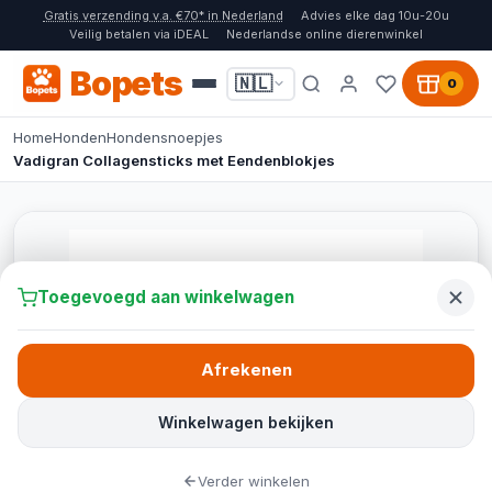
Gratis verzending v.a. €70* in Nederland
Advies elke dag 10u-20u
Veilig betalen via iDEAL
Nederlandse online dierenwinkel
Bopets
🇳🇱
0
Home
Honden
Hondensnoepjes
Vadigran Collagensticks met Eendenblokjes
Toegevoegd aan winkelwagen
Afrekenen
Winkelwagen bekijken
Verder winkelen