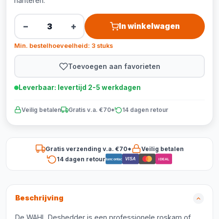
hanteren.
−
+
In winkelwagen
Min. bestelhoeveelheid: 3 stuks
Toevoegen aan favorieten
Leverbaar: levertijd 2-5 werkdagen
Veilig betalen
Gratis v.a. €70*
14 dagen retour
Gratis verzending v.a. €70*
Veilig betalen
14 dagen retour
VISA
Bancontact
iDEAL
Beschrijving
De WAHL Deshedder is een professionele roskam of