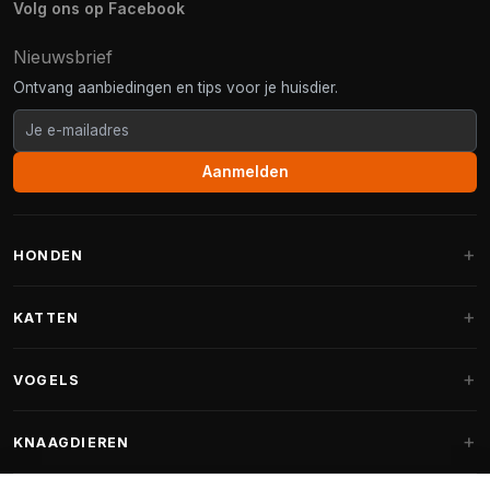
Volg ons op Facebook
Nieuwsbrief
Ontvang aanbiedingen en tips voor je huisdier.
Aanmelden
HONDEN
Hondenmanden
KATTEN
Hondenkussens
Krabpalen
VOGELS
Fantail hondenmanden
Krabpaal grote katten
Hondenvoer
Parkieten
KNAAGDIEREN
Krabpalen voor Maine Coon
Hondensnoepjes & Snacks
Vogelvoer binnenvogels