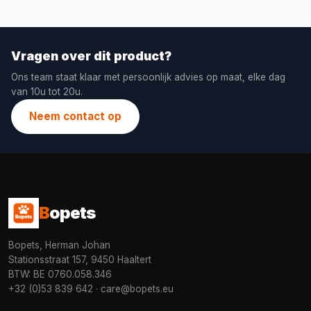
Vragen over dit product?
Ons team staat klaar met persoonlijk advies op maat, elke dag
van 10u tot 20u.
Neem contact op
B
opets
Bopets, Herman Johan
Stationsstraat 157, 9450 Haaltert
BTW: BE 0760.058.346
+32 (0)53 839 642
·
care@bopets.eu