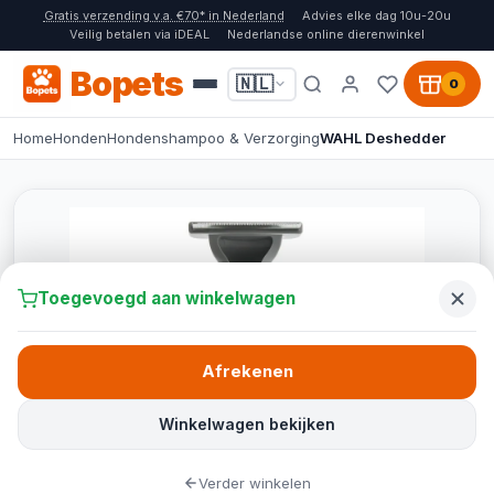
Gratis verzending v.a. €70* in Nederland
Advies elke dag 10u-20u
Veilig betalen via iDEAL
Nederlandse online dierenwinkel
Bopets
🇳🇱
0
Home
Honden
Hondenshampoo & Verzorging
WAHL Deshedder
Toegevoegd aan winkelwagen
Afrekenen
Winkelwagen bekijken
Verder winkelen