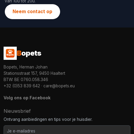
van 10u tot 20u.
Neem contact op
B
opets
Bopets, Herman Johan
Stationsstraat 157, 9450 Haaltert
BTW: BE 0760.058.346
+32 (0)53 839 642
·
care@bopets.eu
Volg ons op Facebook
Nieuwsbrief
Ontvang aanbiedingen en tips voor je huisdier.