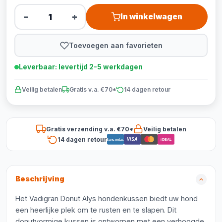
−
+
In winkelwagen
Toevoegen aan favorieten
Leverbaar: levertijd 2-5 werkdagen
Veilig betalen
Gratis v.a. €70*
14 dagen retour
Gratis verzending v.a. €70*
Veilig betalen
14 dagen retour
VISA
Bancontact
iDEAL
Beschrijving
Het Vadigran Donut Alys hondenkussen biedt uw hond
een heerlijke plek om te rusten en te slapen. Dit
donutvormige kussen is ontworpen met een verhoogde