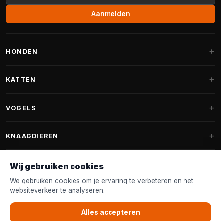
Aanmelden
HONDEN
Hondenmanden
KATTEN
Hondenkussens
Krabpalen
VOGELS
Fantail hondenmanden
Krabpaal grote katten
Hondenvoer
Parkieten
KNAAGDIEREN
Krabpalen voor Maine Coon
Hondensnoepjes & Snacks
Vogelvoer binnenvogels
Krabpaal onderdelen
Konijnenvoer
Wij gebruiken cookies
Hondenspeelgoed
Voederhuisjes
FANTAIL
Krabtonnen
Knaagdierenvoer
We gebruiken cookies om je ervaring te verbeteren en het
Halsband & Lijn
Nestkastjes & Nesting
websiteverkeer te analyseren.
Kattenmanden
Accessoires
Fantail hondenmanden
KLANTENSERVICE
Shampoo & Verzorging
Tuinvogelvoer
Kattenspeelgoed
Alles accepteren
Fantail hondenkussens