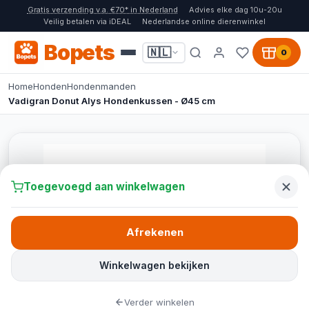
Gratis verzending v.a. €70* in Nederland
Advies elke dag 10u-20u
Veilig betalen via iDEAL
Nederlandse online dierenwinkel
Bopets
🇳🇱
0
Home
Honden
Hondenmanden
Vadigran Donut Alys Hondenkussen - Ø45 cm
Toegevoegd aan winkelwagen
Afrekenen
Winkelwagen bekijken
Verder winkelen