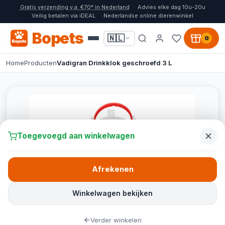
Gratis verzending v.a. €70* in Nederland
Advies elke dag 10u-20u
Veilig betalen via iDEAL
Nederlandse online dierenwinkel
Bopets
🇳🇱
0
Home
Producten
Vadigran Drinkklok geschroefd 3 L
Toegevoegd aan winkelwagen
Afrekenen
Winkelwagen bekijken
Verder winkelen