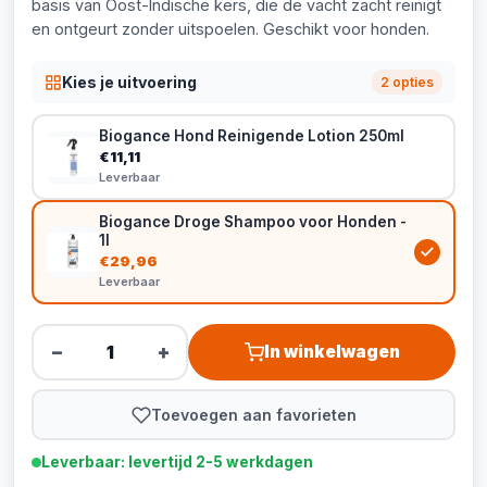
basis van Oost-Indische kers, die de vacht zacht reinigt
en ontgeurt zonder uitspoelen. Geschikt voor honden.
Kies je uitvoering
2 opties
Biogance Hond Reinigende Lotion 250ml
€11,11
Leverbaar
Biogance Droge Shampoo voor Honden -
1l
€29,96
Leverbaar
−
+
In winkelwagen
Toevoegen aan favorieten
Leverbaar: levertijd 2-5 werkdagen