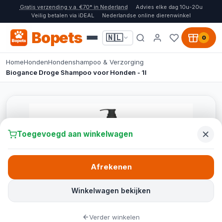
Gratis verzending v.a. €70* in Nederland
Advies elke dag 10u-20u
Veilig betalen via iDEAL
Nederlandse online dierenwinkel
Bopets
🇳🇱
0
Home
Honden
Hondenshampoo & Verzorging
Biogance Droge Shampoo voor Honden - 1l
Toegevoegd aan winkelwagen
Afrekenen
Winkelwagen bekijken
Verder winkelen