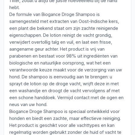
1 liter, zodat u altijd de juiste hoeveelheid bij de hand
hebt.
De formule van Biogance Droge Shampoo is
samengesteld met extracten van Oost-Indische kers,
een plant die bekend staat om zijn zachte reinigende
eigenschappen. De lotion reinigt de vacht grondig,
verwijdert overtollig talg en vuil, en laat een frisse,
aangename geur achter. Het product is vrij van
parabenen en bestaat voor 98% uit ingrediënten van
biologische en natuurlijke oorsprong, wat het een
verantwoorde keuze maakt voor de verzorging van uw
hond. De shampoo is eenvoudig aan te brengen: u
sprayt de lotion op de droge vacht, wrijft deze in met
een washandje en droogt de vacht vervolgens af met
een schone handdoek. Vermijd contact met de ogen en
neus van uw hond.
Biogance Droge Shampoo is speciaal ontwikkeld voor
honden en biedt een zachte, maar effectieve reiniging.
Het product is geschikt voor alle vachttypes en kan
regelmatig worden gebruikt zonder de huid of vacht te