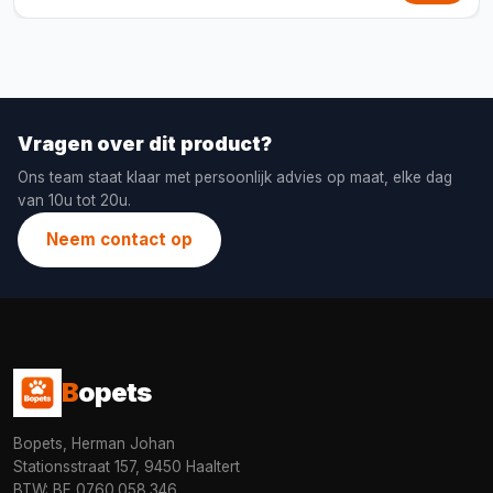
Vragen over dit product?
Ons team staat klaar met persoonlijk advies op maat, elke dag
van 10u tot 20u.
Neem contact op
B
opets
Bopets, Herman Johan
Stationsstraat 157, 9450 Haaltert
BTW: BE 0760.058.346