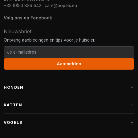
+32 (0)53 839 642
·
care@bopets.eu
Volg ons op Facebook
Nieuwsbrief
Ontvang aanbiedingen en tips voor je huisdier.
Aanmelden
HONDEN
Hondenmanden
KATTEN
Hondenkussens
Krabpalen
VOGELS
Fantail hondenmanden
Krabpaal grote katten
Hondenvoer
Parkieten