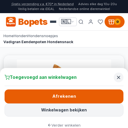
Gratis verzending v.a. €70* in Nederland
Advies elke dag 10u-20u
Veilig betalen via iDEAL
Nederlandse online dierenwinkel
Bopets
🇳🇱
0
Home
Honden
Hondensnoepjes
Vadigran Eendenpoten Hondensnack
Toegevoegd aan winkelwagen
Afrekenen
Winkelwagen bekijken
Verder winkelen