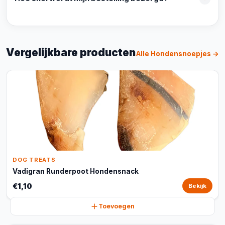
Vergelijkbare producten
Alle Hondensnoepjes →
DOG TREATS
Vadigran Runderpoot Hondensnack
€1,10
Bekijk
Toevoegen