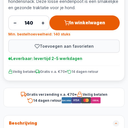
hondensnack. Deze losse eendenpoot is een smakelijke
en gezonde traktatie voor je hond.
−
+
In winkelwagen
Min. bestelhoeveelheid: 140 stuks
Toevoegen aan favorieten
Leverbaar: levertijd 2-5 werkdagen
Veilig betalen
Gratis v.a. €70*
14 dagen retour
Gratis verzending v.a. €70*
Veilig betalen
14 dagen retour
VISA
Bancontact
iDEAL
Beschrijving