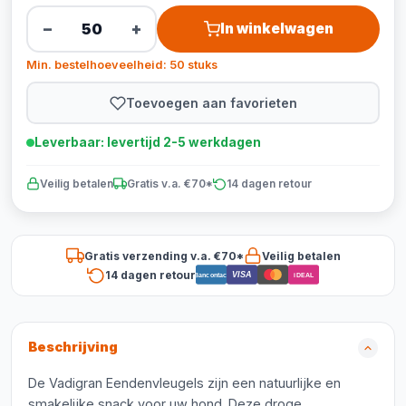
−
+
In winkelwagen
Min. bestelhoeveelheid: 50 stuks
Toevoegen aan favorieten
Leverbaar: levertijd 2-5 werkdagen
Veilig betalen
Gratis v.a. €70*
14 dagen retour
Gratis verzending v.a. €70*
Veilig betalen
14 dagen retour
VISA
Bancontact
iDEAL
Beschrijving
De Vadigran Eendenvleugels zijn een natuurlijke en
smakelijke snack voor uw hond. Deze droge