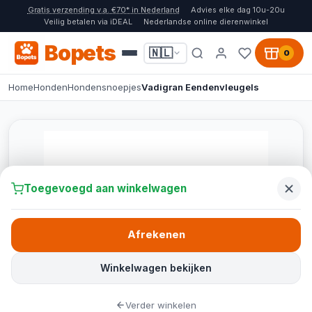
Gratis verzending v.a. €70* in Nederland
Advies elke dag 10u-20u
Veilig betalen via iDEAL
Nederlandse online dierenwinkel
Bopets
🇳🇱
0
Home
Honden
Hondensnoepjes
Vadigran Eendenvleugels
Toegevoegd aan winkelwagen
Afrekenen
Winkelwagen bekijken
Verder winkelen