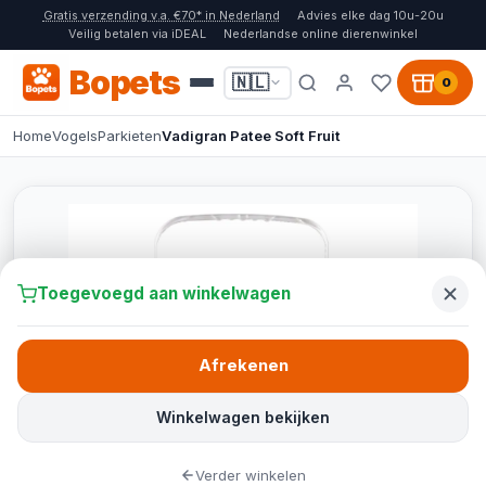
Gratis verzending v.a. €70* in Nederland
Advies elke dag 10u-20u
Veilig betalen via iDEAL
Nederlandse online dierenwinkel
Bopets
🇳🇱
0
Home
Vogels
Parkieten
Vadigran Patee Soft Fruit
Toegevoegd aan winkelwagen
Afrekenen
Winkelwagen bekijken
Verder winkelen