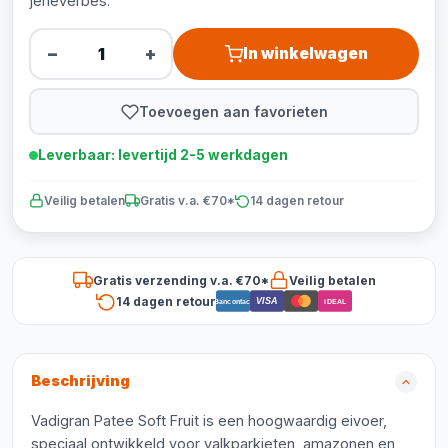
jeneverbes.
−
+
In winkelwagen
Toevoegen aan favorieten
Leverbaar: levertijd 2-5 werkdagen
Veilig betalen
Gratis v.a. €70*
14 dagen retour
Gratis verzending v.a. €70*
Veilig betalen
14 dagen retour
VISA
Bancontact
iDEAL
Beschrijving
Vadigran Patee Soft Fruit is een hoogwaardig eivoer,
speciaal ontwikkeld voor valkparkieten, amazonen en