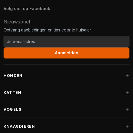
Volg ons op Facebook
Nieuwsbrief
Ontvang aanbiedingen en tips voor je huisdier.
Aanmelden
HONDEN
Hondenmanden
KATTEN
Hondenkussens
Krabpalen
VOGELS
Fantail hondenmanden
Krabpaal grote katten
Hondenvoer
Parkieten
KNAAGDIEREN
Krabpalen voor Maine Coon