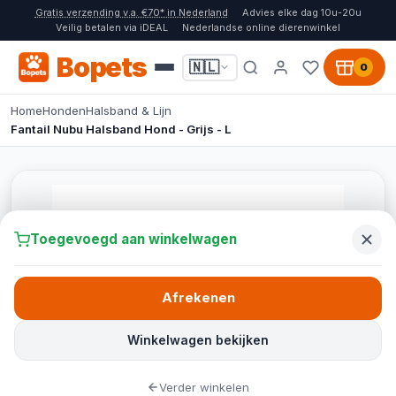
Gratis verzending v.a. €70* in Nederland
Advies elke dag 10u-20u
Veilig betalen via iDEAL
Nederlandse online dierenwinkel
Bopets
🇳🇱
0
Home
Honden
Halsband & Lijn
Fantail Nubu Halsband Hond - Grijs - L
Toegevoegd aan winkelwagen
Afrekenen
Winkelwagen bekijken
Verder winkelen