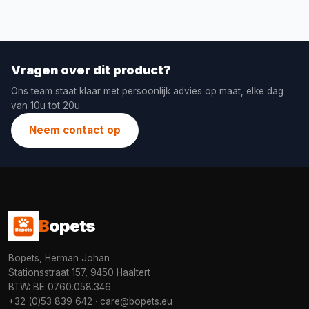
Vragen over dit product?
Ons team staat klaar met persoonlijk advies op maat, elke dag
van 10u tot 20u.
Neem contact op
B
opets
Bopets, Herman Johan
Stationsstraat 157, 9450 Haaltert
BTW: BE 0760.058.346
+32 (0)53 839 642
·
care@bopets.eu