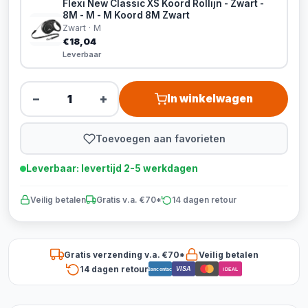
Flexi New Classic XS Koord Rollijn - Zwart -
8M - M - M Koord 8M Zwart
Zwart · M
€18,04
Leverbaar
−
+
In winkelwagen
Toevoegen aan favorieten
Leverbaar: levertijd 2-5 werkdagen
Veilig betalen
Gratis v.a. €70*
14 dagen retour
Gratis verzending v.a. €70*
Veilig betalen
14 dagen retour
VISA
Bancontact
iDEAL