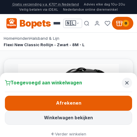
Gratis verzending v.a. €70* in Nederland
Advies elke dag 10u-20u
Veilig betalen via iDEAL
Nederlandse online dierenwinkel
Bopets
🇳🇱
0
Home
Honden
Halsband & Lijn
Flexi New Classic Rollijn - Zwart - 8M - L
Toegevoegd aan winkelwagen
Afrekenen
Winkelwagen bekijken
Verder winkelen