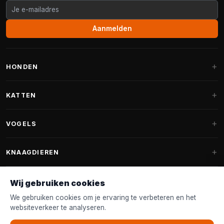
Aanmelden
HONDEN
Hondenmanden
KATTEN
Hondenkussens
Krabpalen
VOGELS
Fantail hondenmanden
Krabpaal grote katten
Hondenvoer
Parkieten
KNAAGDIEREN
Krabpalen voor Maine Coon
Hondensnoepjes & Snacks
Vogelvoer binnenvogels
Krabpaal onderdelen
Konijnenvoer
Wij gebruiken cookies
Hondenspeelgoed
Voederhuisjes
FANTAIL
Krabtonnen
Knaagdierenvoer
We gebruiken cookies om je ervaring te verbeteren en het
Halsband & Lijn
Nestkastjes & Nesting
websiteverkeer te analyseren.
Kattenmanden
Accessoires
Fantail hondenmanden
KLANTENSERVICE
Shampoo & Verzorging
Tuinvogelvoer