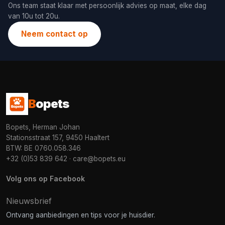
Ons team staat klaar met persoonlijk advies op maat, elke dag
van 10u tot 20u.
Neem contact op
B
opets
Bopets, Herman Johan
Stationsstraat 157, 9450 Haaltert
BTW: BE 0760.058.346
+32 (0)53 839 642
·
care@bopets.eu
Volg ons op Facebook
Nieuwsbrief
Ontvang aanbiedingen en tips voor je huisdier.