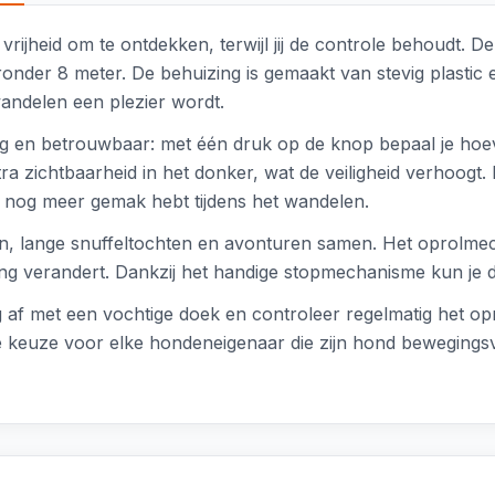
vrijheid om te ontdekken, terwijl jij de controle behoudt. 
aronder 8 meter. De behuizing is gemaakt van stevig plasti
wandelen een plezier wordt.
g en betrouwbaar: met één druk op de knop bepaal je hoe
 zichtbaarheid in het donker, wat de veiligheid verhoogt. Bo
e nog meer gemak hebt tijdens het wandelen.
ngen, lange snuffeltochten en avonturen samen. Het oprolme
ing verandert. Dankzij het handige stopmechanisme kun je de
 af met een vochtige doek en controleer regelmatig het o
e keuze voor elke hondeneigenaar die zijn hond bewegingsvr