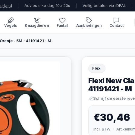
derland
|
Advies elke dag 10u-20u
|
Veilig betalen via iDEAL
|
Vogels
Knaagdieren
Fantail
Aanbiedingen
Contact
 Oranje - 5M - 41191421 - M
Flexi
Flexi New Clas
41191421 - M
Schrijf de eerste rev
€30,46
incl. BTW · Artikelnu