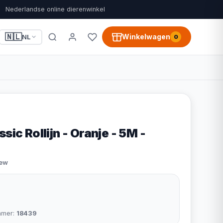
Nederlandse online dierenwinkel
🇳🇱
Winkelwagen
NL
0
sic Rollijn - Oranje - 5M -
iew
mmer:
18439