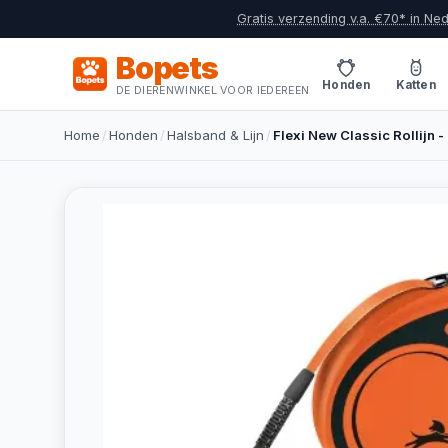
Gratis verzending v.a. €70* in Ne
Bopets
Honden
Katten
DE DIERENWINKEL VOOR IEDEREEN
Home
/
Honden
/
Halsband & Lijn
/
Flexi New Classic Rollijn -