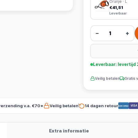
Oranje · L
€41,51
Leverbaar
−
+
Leverbaar: levertij
Veilig betalen
Gratis 
verzending v.a. €70*
Veilig betalen
14 dagen retour
VISA
Bancontact
Extra informatie