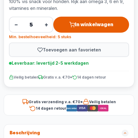
100% vis snack voor honden. Rijk aan omega 3, 6 en 9,
vitamines en mineralen.
−
+
In winkelwagen
Min. bestelhoeveelheid: 5 stuks
Toevoegen aan favorieten
Leverbaar: levertijd 2-5 werkdagen
Veilig betalen
Gratis v.a. €70*
14 dagen retour
Gratis verzending v.a. €70*
Veilig betalen
14 dagen retour
VISA
Bancontact
iDEAL
Beschrijving