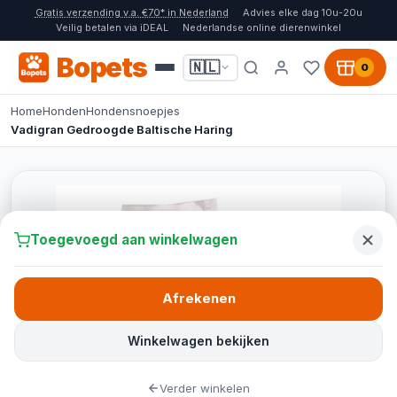
Gratis verzending v.a. €70* in Nederland
Advies elke dag 10u-20u
Veilig betalen via iDEAL
Nederlandse online dierenwinkel
Bopets
🇳🇱
0
Home
Honden
Hondensnoepjes
Vadigran Gedroogde Baltische Haring
Toegevoegd aan winkelwagen
Afrekenen
Winkelwagen bekijken
Verder winkelen