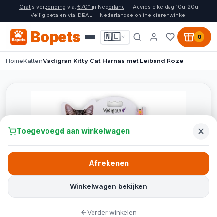
Gratis verzending v.a. €70* in Nederland
Advies elke dag 10u-20u
Veilig betalen via iDEAL
Nederlandse online dierenwinkel
Bopets
🇳🇱
0
Home
Katten
Vadigran Kitty Cat Harnas met Leiband Roze
Toegevoegd aan winkelwagen
Afrekenen
Winkelwagen bekijken
Verder winkelen