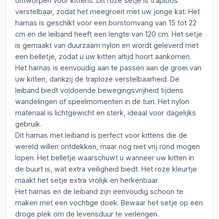
ontworpen voor kittens. Dit roze setje is traploos
verstelbaar, zodat het meegroeit met uw jonge kat. Het
harnas is geschikt voor een borstomvang van 15 tot 22
cm en de leiband heeft een lengte van 120 cm. Het setje
is gemaakt van duurzaam nylon en wordt geleverd met
een belletje, zodat u uw kitten altijd hoort aankomen.
Het harnas is eenvoudig aan te passen aan de groei van
uw kitten, dankzij de traploze verstelbaarheid. De
leiband biedt voldoende bewegingsvrijheid tijdens
wandelingen of speelmomenten in de tuin. Het nylon
materiaal is lichtgewicht en sterk, ideaal voor dagelijks
gebruik.
Dit harnas met leiband is perfect voor kittens die de
wereld willen ontdekken, maar nog niet vrij rond mogen
lopen. Het belletje waarschuwt u wanneer uw kitten in
de buurt is, wat extra veiligheid biedt. Het roze kleurtje
maakt het setje extra vrolijk en herkenbaar.
Het harnas en de leiband zijn eenvoudig schoon te
maken met een vochtige doek. Bewaar het setje op een
droge plek om de levensduur te verlengen.