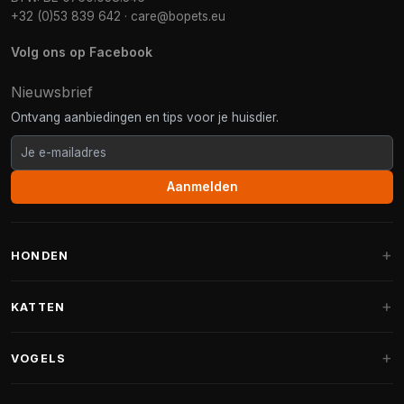
+32 (0)53 839 642
·
care@bopets.eu
Volg ons op Facebook
Nieuwsbrief
Ontvang aanbiedingen en tips voor je huisdier.
Aanmelden
HONDEN
Hondenmanden
KATTEN
Hondenkussens
Krabpalen
VOGELS
Fantail hondenmanden
Krabpaal grote katten
Hondenvoer
Parkieten