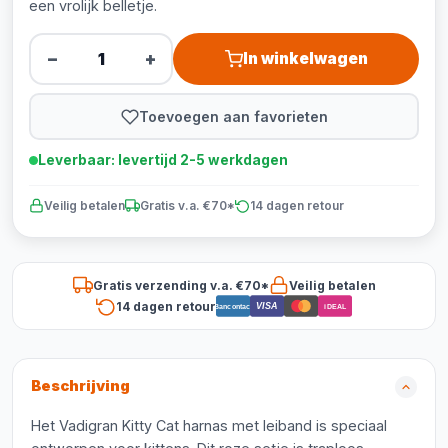
een vrolijk belletje.
−
+
In winkelwagen
Toevoegen aan favorieten
Leverbaar: levertijd 2-5 werkdagen
Veilig betalen
Gratis v.a. €70*
14 dagen retour
Gratis verzending v.a. €70*
Veilig betalen
14 dagen retour
VISA
Bancontact
iDEAL
Beschrijving
Het Vadigran Kitty Cat harnas met leiband is speciaal