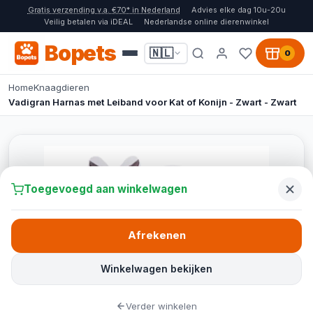
Gratis verzending v.a. €70* in Nederland
Advies elke dag 10u-20u
Veilig betalen via iDEAL
Nederlandse online dierenwinkel
Bopets
🇳🇱
0
Home
Knaagdieren
Vadigran Harnas met Leiband voor Kat of Konijn - Zwart - Zwart
Toegevoegd aan winkelwagen
Afrekenen
Winkelwagen bekijken
Verder winkelen