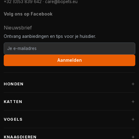
+32 (0)53 839 642
·
care@bopets.eu
Volg ons op Facebook
Nieuwsbrief
Ontvang aanbiedingen en tips voor je huisdier.
Aanmelden
HONDEN
Hondenmanden
KATTEN
Hondenkussens
Krabpalen
VOGELS
Fantail hondenmanden
Krabpaal grote katten
Hondenvoer
Parkieten
KNAAGDIEREN