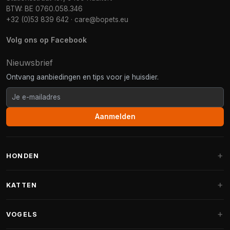
BTW: BE 0760.058.346
+32 (0)53 839 642
·
care@bopets.eu
Volg ons op Facebook
Nieuwsbrief
Ontvang aanbiedingen en tips voor je huisdier.
Aanmelden
HONDEN
Hondenmanden
KATTEN
Hondenkussens
Krabpalen
VOGELS
Fantail hondenmanden
Krabpaal grote katten