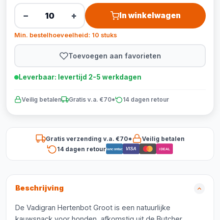
−
+
In winkelwagen
Min. bestelhoeveelheid: 10 stuks
Toevoegen aan favorieten
Leverbaar: levertijd 2-5 werkdagen
Veilig betalen
Gratis v.a. €70*
14 dagen retour
Gratis verzending v.a. €70*
Veilig betalen
14 dagen retour
VISA
Bancontact
iDEAL
Beschrijving
De Vadigran Hertenbot Groot is een natuurlijke
kauwsnack voor honden, afkomstig uit de Butcher