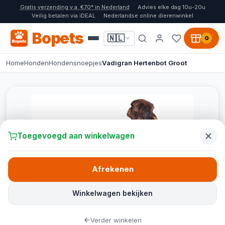
Gratis verzending v.a. €70* in Nederland
Advies elke dag 10u-20u
Veilig betalen via iDEAL
Nederlandse online dierenwinkel
Bopets
🇳🇱
0
Home
Honden
Hondensnoepjes
Vadigran Hertenbot Groot
Toegevoegd aan winkelwagen
Afrekenen
Winkelwagen bekijken
Verder winkelen